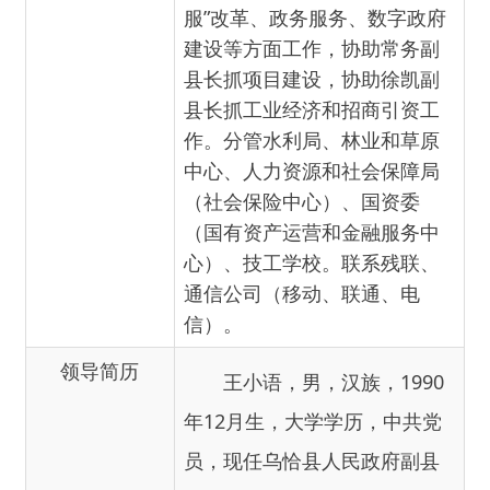
作。分管水利局、林业和草原
中心、人力资源和社会保障局
（社会保险中心）、国资委
（国有资产运营和金融服务中
心）、技工学校。联系残联、
通信公司（移动、联通、电
信）。
领导简历
王小语，男，汉族，1990
年12月生，大学学历，
中共党
员，
现任乌恰县人民政府副县
长。
主办：新疆乌恰县人民政府办公室
承办：新疆乌恰县政务服务和
政府网站标识码：6530240001
新公网安备65302402000101号
地 址：新疆克州乌恰县光明路1号
联系电话：0908-4621030
法