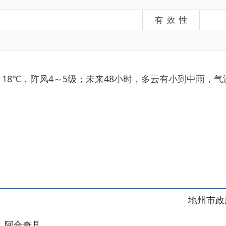
阵风4～5级；未来48小时，多云有小到中雨，气温7～16℃，阵
地州市政府
区政府
奇县
务服务和数字发展中心
00101号
新ICP备2022000421号-1
1030
法律声明
关于我们
网站地图