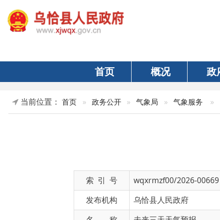
首页
概况
政府
当前位置：
»
正文
首页
»
政务公开
»
气象局
»
气象服务
索 引 号
wqxrmzf00/2026-00669
发布机构
乌恰县人民政府
名 称
未来三天天气预报
文 号