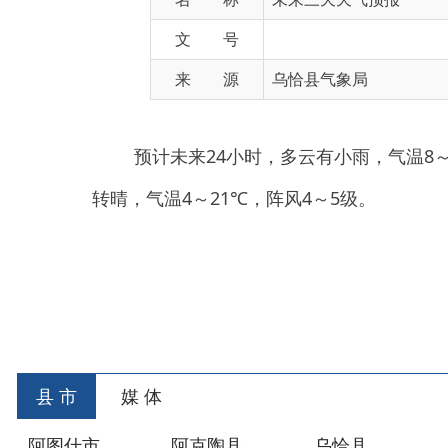
来 源
乌恰县气象局
预计未来24小时，多云有小雨，气温8～18℃，
转晴，气温4～21℃，阵风4～5级。
县 市
媒 体
阿图什市
阿克陶县
乌恰县
阿合
主办：新疆乌恰县人民政府办公室
承办：新疆乌恰县政
政府网站标识码：6530240001
新公网安备653024020
地 址：新疆克州乌恰县光明路1号
联系电话：0908-462