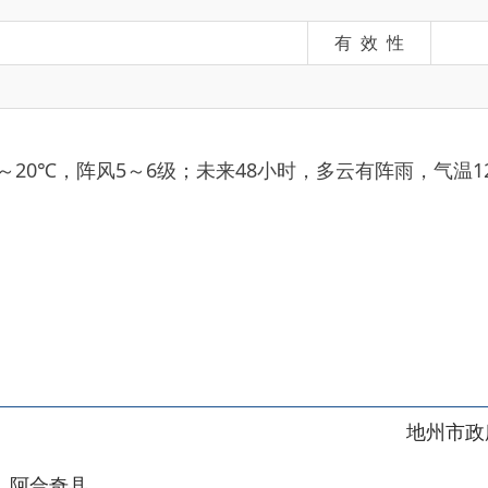
，阵风5～6级；未来48小时，多云有阵雨，气温12～21℃，阵风
地州市政府
区政府
奇县
务服务和数字发展中心
00101号
新ICP备2022000421号-1
1030
法律声明
关于我们
网站地图