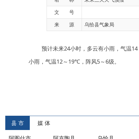
来 源
乌恰县气象局
预计未来24小时，多云有小雨，气温14～20℃
小雨，气温12～19℃，阵风5～6级。
县 市
媒 体
阿图什市
阿克陶县
乌恰县
阿合
主办：新疆乌恰县人民政府办公室
承办：新疆乌恰县政
政府网站标识码：6530240001
新公网安备653024020
地 址：新疆克州乌恰县光明路1号
联系电话：0908-462