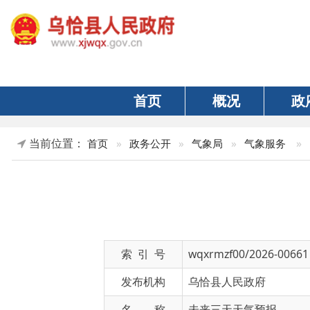
首页
概况
政府
当前位置：
»
正文
首页
»
政务公开
»
气象局
»
气象服务
索 引 号
wqxrmzf00/2026-00661
发布机构
乌恰县人民政府
名 称
未来三天天气预报
文 号