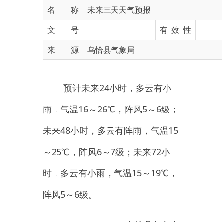
文 号
有 效 性
来 源
乌恰县气象局
24
预计未来
小时，多云有小
16
26
5
6
雨，气温
～
℃
，
阵风
～
级；
48
15
未来
小时，多云有阵雨，气温
25
6
7
72
～
℃
，
阵风
～
级；未来
小
15
19
时
，
多云有小雨
，
气温
～
℃，
5
6
阵风
～
级。
乌恰县气象台
202
6
6
2
年
月
日