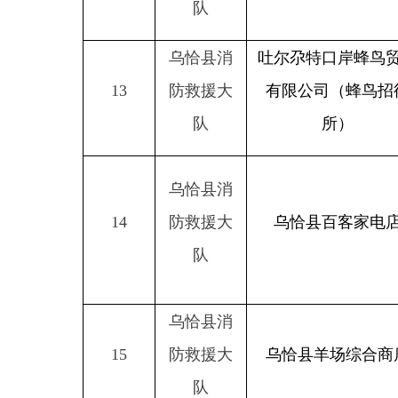
乌恰县消
15
防救援大
乌恰县羊场综合商店
队
分享：
主办：新疆乌恰县人民政府办公室
承办：新疆乌恰县政务服务和
政府网站标识码：6530240001
新公网安备65302402000101号
地 址：新疆克州乌恰县光明路1号
联系电话：0908-4621030
法