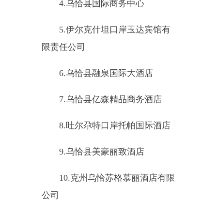
8.
吐尔尕特口岸托帕国际酒店
9.
乌恰县美豪丽致酒店
10.
克州乌恰苏格慕丽酒店有限
公司
11.
乌恰县瑞景酒店管理有限公
司
12.
乌恰县天逸酒店
1
3
.
乌恰县好声音火吧
KTV
1
4
.
乌恰县富阁餐厅
1
5
.
乌恰县金悦歌舞俱乐部