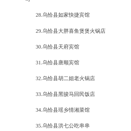
7.
乌恰县康苏镇中心幼儿园克
孜勒苏村分园
8.
乌恰县新山河餐厅
（三）乌恰县公安局黑孜苇派
出所重点监管单位（
3
家）
1.
乌恰县黑孜苇乡第一中心幼
儿园
2.
乌恰县黑孜苇乡卫生院
3.
乌恰县黑孜苇乡人民政府
（四）乌恰县公安局波斯坦铁