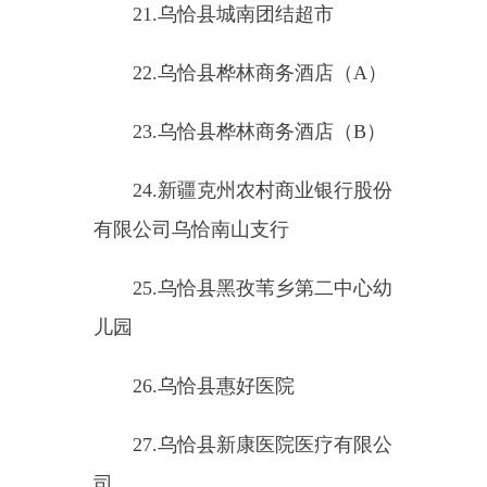
41.
乌恰县天马西极商务中心
（
二
）乌恰县公安局康苏派出
所重点监管单位（
8
家
）
1.
乌恰县康苏镇人民政府
2.
乌恰县康苏镇小学
3.
乌恰县康苏镇卫生院
4.
克州农商银行乌恰县康苏支
行
5.
乌恰县康苏镇中心幼儿园
6.
乌恰县康苏镇克孜勒苏村小
学