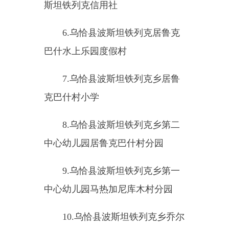
5.
乌恰县乌鲁克恰提乡人民政
府
6.
乌恰县乌鲁克恰提乡农村信
用社
7.
乌恰县乌鲁克恰提乡卫生院
8.
乌恰县乌鲁克恰提乡中心小
学
9.
乌恰县乌鲁克恰提乡第一中
心幼儿园
（七）乌恰县膘尔托阔依边境
派出所重点监管单位（
10
家）