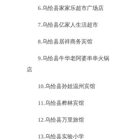
有限公司乌恰南山支行
25.
乌恰县黑孜苇乡第二中心幼
儿园
26.
乌恰县惠好医院
27.
乌恰县新康医院医疗有限公
司
28.
乌恰县如家快捷宾馆
29.
乌恰县大胖喜鱼煲煲火锅店
30.
乌恰县天府宾馆
31.
乌恰县唐顺宾馆
32.
乌恰县胡二姐老火锅店