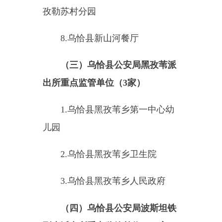
12.
乌恰县波斯坦铁列克乡第三
中心幼儿园依买克村分园
13.
乌恰县金胡杨风景度假村
14.
乌恰县波斯坦铁列克乡第二
中心幼儿园
15.
乌恰县尚格精品酒店
（五）乌恰县伊尔克什坦边境
派出所重点监管单位（
2
家）
1.
克州
伊尔克什坦口岸聚优美
享乐超市