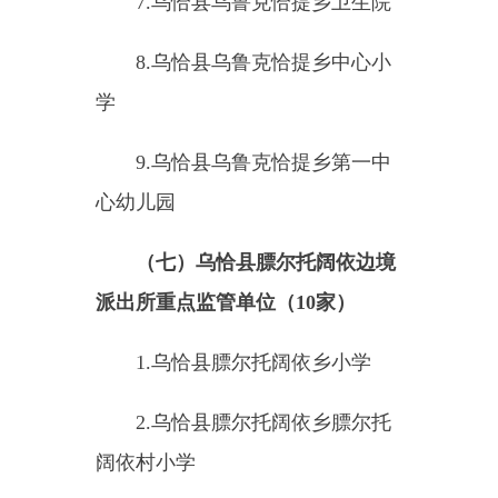
儿园
6.
乌恰县农村信用合作联社巴
音库鲁提信用社
（十）乌恰县吐尔尕特口岸边
境派出所重点监管单位（
4
家）
1.
吐尔尕特口岸鑫域宾馆
2.
乌恰县吐尔尕特口岸瑞丰宾
馆
3.
乌恰县吐尔尕特口岸白天鹅
招待所
4.
吐尔尕特口岸伯爵宾馆