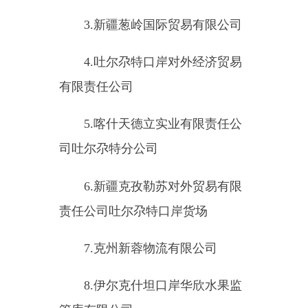
（一）乌恰县公安局城镇派出
所重点监管单位（
41
家）
1.
乌恰县好客美食馆
2.
乌恰县醉湘楼中餐厅
3.
乌恰县黑孜苇乡小学
4.
乌恰县李老三小聚堂川菜馆
5.
乌恰县帕米尔建筑工程开发
有限公司
6.
乌恰县家家乐超市广场店
7.
乌恰县亿家人生活超市