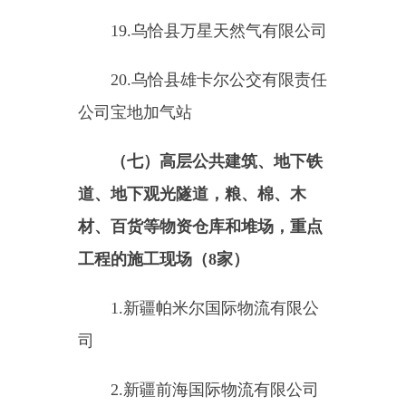
管库有限公司
（
八
）发电厂（站）、储能电
站、电网经营企业
（
2
家）
1.
乌恰龙源新能源有限公司
2.
紫金龙净清洁能源（乌恰
县）有限公司
（
九
）其他发生火灾可能性较
大以及一旦发生火灾可能造成人身
重大伤亡或者财产重大损失的单位
1.
新疆紫金有色金属有限公司
二、乌恰县公安局（
124
家
）