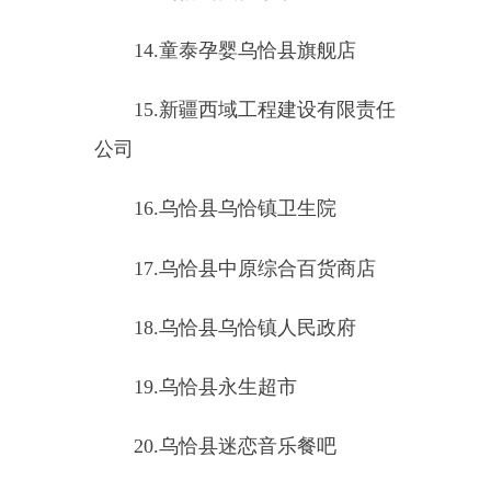
33.
乌恰县黑骏马回民饭店
34.
乌恰县瑶乡情湘菜馆
35.
乌恰县洪七公吃串串
36.
乌恰县苏巴热宴会厅
37.
乌恰县社会福利中心
38.
乌恰县巴蜀懒人火锅店
39.
中国邮政储蓄银行股份有限
公司乌恰县托运路营业所
40.
新疆锦泰园林建筑有限公司