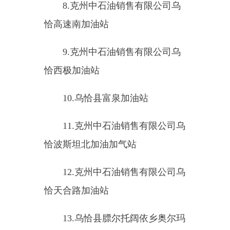
新疆克州乌恰县伊尔克什坦口岸加
油站
18.
乌恰县峰达气体有限公司
19.
乌恰县万星天然气有限公司
20.
乌恰县雄卡尔公交有限责任
公司宝地加气站
（七）高层公共建筑、地下铁
道、地下观光隧道，粮、棉、木
材、百货等物资仓库和堆场，重点
工程的施工现场（
8
家
）
1.
新疆帕米尔国际物流有限公