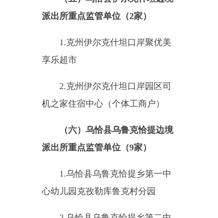
7.
膘尔托阔依乡第二中心幼儿
园
8.
乌恰县膘尔托阔依乡第一中
心幼儿园
9.
乌恰县膘尔托阔依乡农村信
用社
10.
乌恰县见山旅游发展中心
（八）乌恰县
巴音库鲁提
边境
派出所重点监管单位（
2
家）
1.
乌恰县巴音库鲁提镇巴音库
鲁提村小学
2.
乌恰县巴音库鲁提镇中心幼