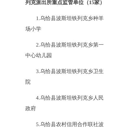
2.
克州
伊尔克什坦口岸园区司
机之家住宿中心（个体工商户）
（六）乌恰县
乌鲁克恰提
边境
派出所重点监管单位（
9
家）
1.
乌恰县乌鲁克恰提乡第一中
心幼儿园克孜勒库鲁克村分园
2.
乌恰县乌鲁克恰提乡第二中
心幼儿园萨热克巴依分园
3.
乌恰县乌鲁克恰提乡琼铁热
克村焦于力干小学
4.
乌恰县乌鲁克恰提乡第二中
心幼儿园