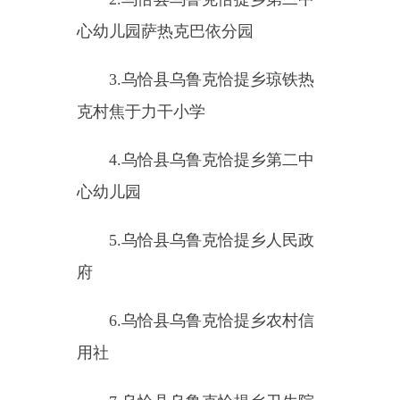
儿园巴音库鲁提村分园
（九）乌恰县阿克加尔边境派
出所重点监管单位（
6
家）
1.
乌恰县巴音库鲁提镇克孜勒
阿根村小学
2.
乌恰县巴音库鲁提镇克孜勒
阿根村幼儿园
3.
乌恰县巴音库鲁提镇卫生院
4.
乌恰县巴音库鲁提镇人民政
府
5.
乌恰县巴音库鲁提镇中心幼