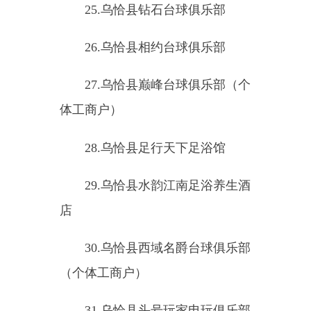
31
.
乌恰县头号玩家电玩俱乐部
（个人独资）
（二）医院、养老院和寄宿制
的学校、托儿所、幼儿园（
4
家）
1.
乌恰县人民医院
2
.
乌恰县实验中学
3
.
乌恰县黑孜苇
乡
中学
4.
乌恰县第四幼儿园
（三）国家机关（
6
家）
1.
中国共产党乌恰县委员会