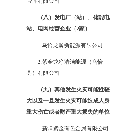
8.
乌恰县居祥商务宾馆
9.
乌恰县牛华老阿婆串串火锅
店
10.
乌恰县孙娃温州宾馆
11.
乌恰县桦林宾馆
12.
乌恰县万里旅馆
13.
乌恰县实验小学
14.
童泰孕婴乌恰县旗舰店
15.
新疆西域工程建设有限责任
公司