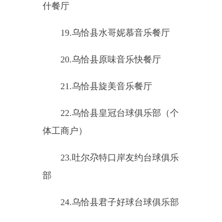
部
2
4
.
乌恰县君子好球台球俱乐部
2
5
.
乌恰县钻石台球俱乐部
26.
乌恰县相约台球俱乐部
27.
乌恰县巅峰台球俱乐部（个
体工商户）
2
8
.
乌恰县足行天下足浴馆
29
.
乌
恰
县水韵江南足浴养生酒
店
30
.
乌
恰
县西域名爵台球俱乐部
（个体工商户）