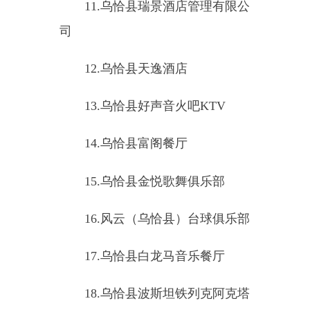
1
6
.
风云（乌恰县）台球俱乐部
1
7
.
乌恰县白龙马音乐餐厅
1
8
.
乌恰县波斯坦铁列克阿克塔
什餐厅
19.
乌恰县水哥妮慕音乐餐厅
20.
乌恰县原味音乐快餐厅
21
.
乌恰县旋美音乐餐厅
22
.
乌恰县皇冠台球俱乐部（个
体工商户）
2
3
.
吐尔尕特口岸友约台球俱乐