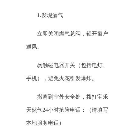
撤离到室外安全处，拨打宝乐
天然气
24小时抢险电话：（请填写
本地服务电话）
2.
燃气着火
迅速用湿毛巾覆盖火源并关闭
总阀，使用干粉灭火器灭火。
火势失控时立即撤离并拨打
119。
四、
节假日特别提示
1.
出行前确保所有燃气阀门关