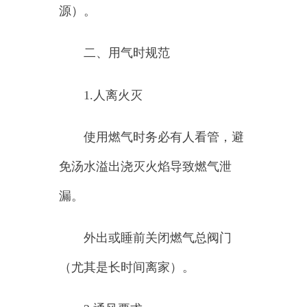
使用燃气时务必有人看管，避
免汤水溢出浇灭火焰导致燃气泄
漏。
外出或睡前关闭燃气总阀门
（尤其是长时间离家）。
2.
通风要求
使用燃气时保持厨房通风，避
免门窗紧闭形成密闭空间。
3.
禁止行为
不得私接、改装燃气管道或设