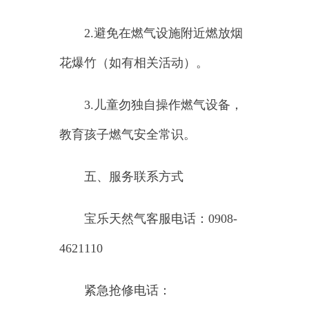
紧急抢修电话：
15565688933、18299709888
安全无小事！节日期间用气频
繁，请提高警惕。建议转发给家人
朋友，共同防范风险。祝您五一假
期平安愉快！
乌恰县宝乐天然气有限责任公
司
宣
2025年
4
月
30
日
主办：新疆乌恰县人民政府办公室
承办：新疆乌恰县政务服务和