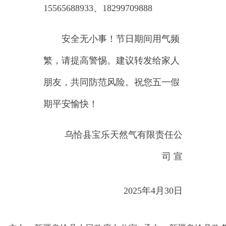
政府网站标识码：6530240001
新公网安备65302402000101号
地 址：新疆克州乌恰县光明路1号
联系电话：0908-4621030
法