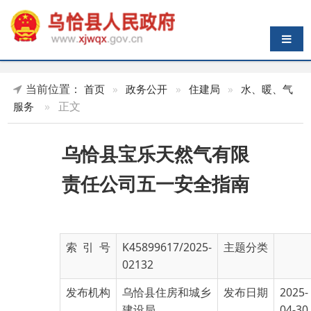
导航切换
当前位置：
首页
»
政务公开
»
住建局
»
水、暖、气
»
正文
服务
乌恰县宝乐天然气有限
责任公司五一安全指南
索 引 号
K45899617/2025-
主题分类
02132
发布机构
乌恰县住房和城乡
发布日期
2025-
建设局
04-30
12:29