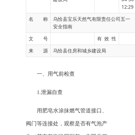
名 称
乌恰县宝乐天然气有限责任公司五一
安全指南
文 号
有 效 性
来 源
乌恰县住房和城乡建设局
一、
用气前检查
1.
泄漏自查
用肥皂水涂抹燃气管道接口、
阀门等连接处，观察是否有气泡产
生（若有气泡说明漏气，立即关闭
总阀并报修）。
切勿用明火（打火机）检测漏