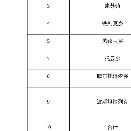
5
黑孜苇乡
7
托云乡
8
膘尔托阔依乡
9
波斯坦铁列克
10
合计