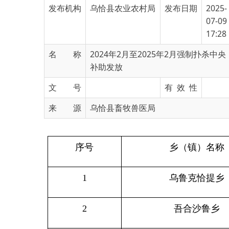
17:28
名 称
2024年2月至2025年2月强制扑杀中央
补助发放
文 号
有 效 性
来 源
乌恰县畜牧兽医局
序号
乡（镇）名称
1
乌鲁克恰提乡
2
吾合沙鲁乡
3
康苏镇
4
铁列克乡