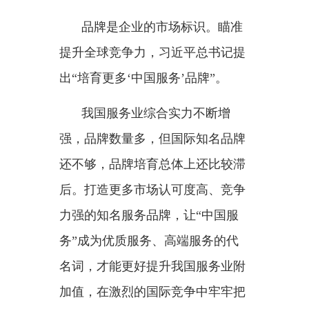
“十五五”开局起步，沿着总书
记指引的方向，加快培育新业态、
应用新技术、拓展新领域，必将以
服务业高质量发展助力现代化产业
体系建设，在推进中国式现代化进
程中发挥更加关键作用。
分享：
主办：新疆乌恰县人民政府办公室
承办：新疆乌恰县政务服务和
政府网站标识码：6530240001
新公网安备65302402000101号
地 址：新疆克州乌恰县光明路1号
联系电话：0908-4621030
法