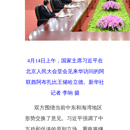
记者 李响 摄
双方围绕当前中东和海湾地区
形势交换了意见。习近平强调了中
方劝和促谈的原则立场，重申将继
续为此发挥建设性作用。
习近平就维护和促进中东和平
稳定提出
4点主张：一是坚持和平
共处原则。中东海湾国家唇齿相
依，是搬不走的邻居。要支持中东
海湾国家改善关系，推动构建共
同、综合、合作、可持续的中东和
海湾地区安全架构，筑牢和平共处
的根基。二是坚持国家主权原则。