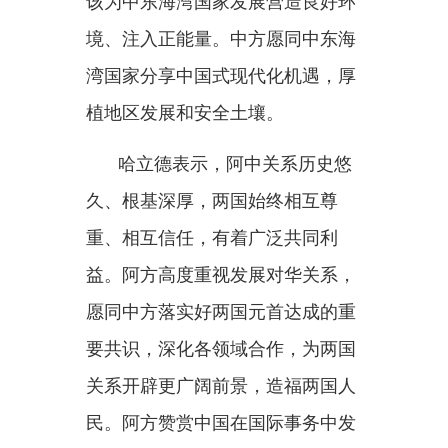
决当前中东危机作出积极努力。阿
方致力于同中方保持密切沟通协
调，促进相关方面停火止战，尽快
恢复地区和平稳定，维护国际航运
安全，防止对全球经济和能源安全
造成更大影响。阿方将切实保护在
阿中国公民和机构安全。
王毅参加会见。
分享：
主办：新疆乌恰县人民政府办公室
承办：新疆乌恰县政务服务和
政府网站标识码：6530240001
新公网安备65302402000101号
地 址：新疆克州乌恰县光明路1号
联系电话：0908-4621030
法