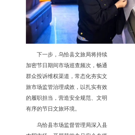
检查。执法人员聚焦计量器具、生
鲜肉类、粮油制品、糕点糖果等节
日热销品类，逐一核查经营资质、
健康证明、进货台账，严厉查处过
期变质、来源不明、
“
三无
”
食品。