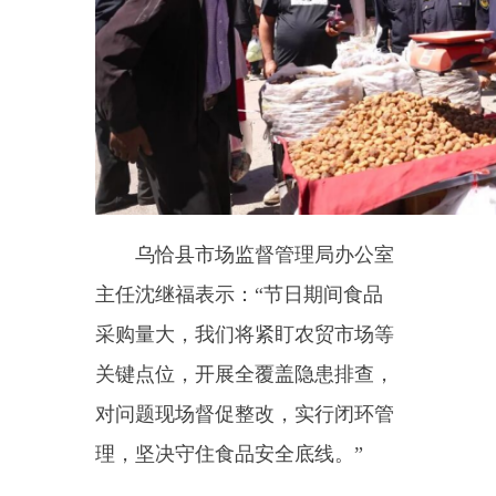
分享：
主办：新疆乌恰县人民政府办公室
承办：新疆乌恰县政务服务和
政府网站标识码：6530240001
新公网安备65302402000101号
地 址：新疆克州乌恰县光明路1号
联系电话：0908-4621030
法