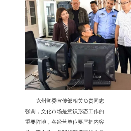
克州党委宣传部相关负责同志
强调，文化市场是意识形态工作的
重要阵地，各经营单位要严把内容
关、安全关；各职能部门要健全常
态化联合执法机制，对违法违规行
为保持高压态势。乌恰县委宣传部
表示，将以此次检查为契机，举一
反三，全面排查风险隐患，加强法
规培训，推动行业自律，形成共治
格局。
乌恰县文旅局同步开展节前文
旅市场专项执法检查，聚焦旅游景
区、民宿酒店、文化娱乐场所等重