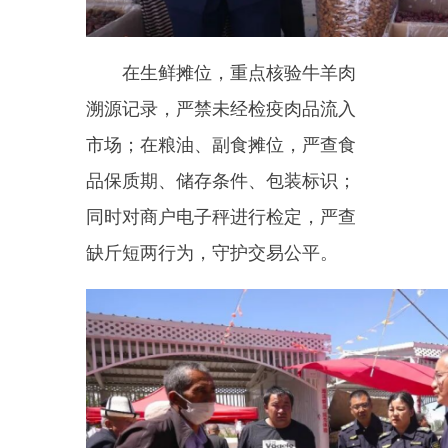
乌恰县市场监督管理局办公室
主任沈继福表示：
“
节日期间食品
采购量大，我们将紧盯农贸市场等
关键点位，开展全覆盖隐患排查，
对问题现场督促整改，实行闭环管
理，坚决守住食品安全底线。
”
下一步，乌恰县将持续深化部
门协作机制，加密节前巡查频次，
常态化开展
“
回头看
”
和联合检查力
度，为各族群众营造清朗、安全、
有序的节日环境。
（实习记者：
周
曾杰
通讯员：王建廷
秦志强）
编辑：阿克拉衣
·
玉尔肯巴衣