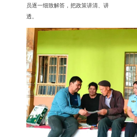
同时，工作人员重点普及售粮
维权知识，明确压级压价、克扣斤
两、拖欠粮款、哄抬物价、欺行霸
市等违法违规行为的举报渠道，保