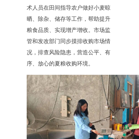
此次宣传活动，让惠农政策直
抵基层、走进农户，有效提升了粮
农政策知晓率，打消了农户售粮顾
虑，赢得了群众一致认可。
（通讯
员：杨雄）
编辑：阿克拉衣
·
玉尔肯巴衣