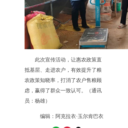
分享：
主办：新疆乌恰县人民政府办公室
承办：新疆乌恰县政务服务和
政府网站标识码：6530240001
新公网安备65302402000101号
地 址：新疆克州乌恰县光明路1号
联系电话：0908-4621030
法