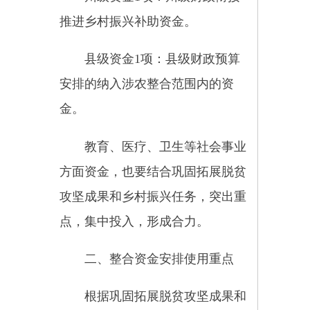
要将支持产业发展摆在优先位
置，发展壮大脱贫地区优势特色产
业（含必要的产业配套基础设
施），促进产业提质增效，带动脱
贫人口就业增收。
要严肃财经纪律，切实防范和
化解风险隐患，整合资金不得安排
用于“负面清单”事项，包括但不限
于：单位基本支出、修建楼堂馆
所、偿还债务、垫资或回购、注资
企业、设立基金、购买各类保险、
购买交通工具及通讯设备、发放各
种奖金津贴和福利补助以及其他与