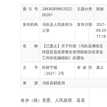
00261
发布机构
乌恰县人民政府办
发布日期
2021-
公室
09-29
11:18
名 称
【已废止】关于印发《乌恰县继续支
持脱贫县统筹整合使用财政涉农资金
工作的实施细则》的通知
文 号
恰财字规
有 效 性
废止
〔2021〕2号
来 源
乌恰县财政局
各乡（镇）党委、人民政府、县直
各相关单位：
为贯彻落实自治区财政厅、发
改委、民宗局等12厅局，《关于印