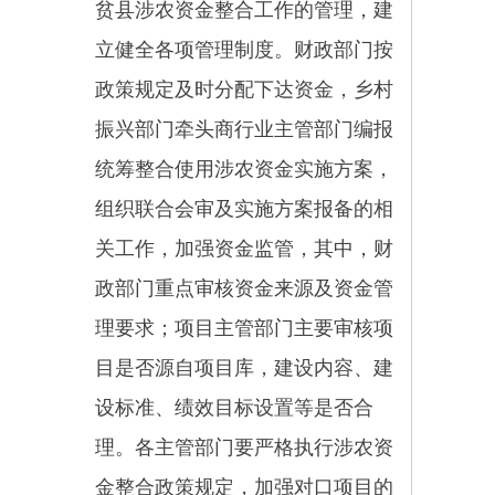
解读文章
关于《关于印发〈乌恰县继续
支持脱贫县统筹整合使用财政
涉农资金工作的实施细则〉的
通知》的政策解读
主办：新疆乌恰县人民政府办公室
承办：新疆乌恰县政务服务和
政府网站标识码：6530240001
新公网安备65302402000101号
地 址：新疆克州乌恰县光明路1号
联系电话：0908-4621030
法