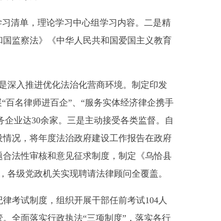
化法治化营商环境。制定印发
百企”、“服务实体经济律企携手
余家。三是主动接受各类监督。自
法治政府建设工作报告在政府
意见征求制度，制定《乌恰县
关实现聘请法律顾问全覆盖。
织开展干部任前考试104人
政执法“三项制度”
，
落实
各行
年行动。梳理上报执法领域突
》《乌恰县乡（镇）综合行政
简称“四项规范”），并下发至