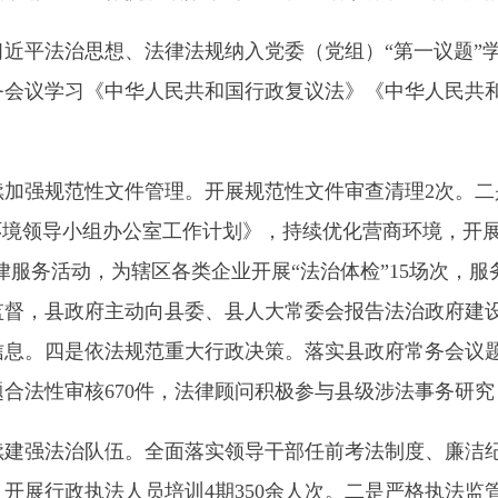
范性文件管理。开展
规范性文件
审查清理2次。二是深入推进优
领导小组办公室工作计划》，持续优化营商环境，开展“百名律师进
活动，为辖区各类企业开展“法治体检”15场次，服务企业达30
政府主动向县委、县人大常委会报告法治政府建设情况，将年度
是依法规范重大行政决策。落实县政府常务会议题合法性审核和
审核670件，法律顾问积极参与县级涉法事务研究，各级党政机
治队伍。全面
落实
领导干部任前考法制度、廉洁纪律考试制度，组
执法人员培训4期350余人次。二是严格执法监管。全面
落实
行
卷评查，切实改进执法薄弱环节。三是开展提升行政执法质量三
。四是制定《乌恰县乡（镇）综合行政执法场所及装备建设规范
度”规范》《乌恰县乡（镇）综合行政执法常用文书样式规范》（