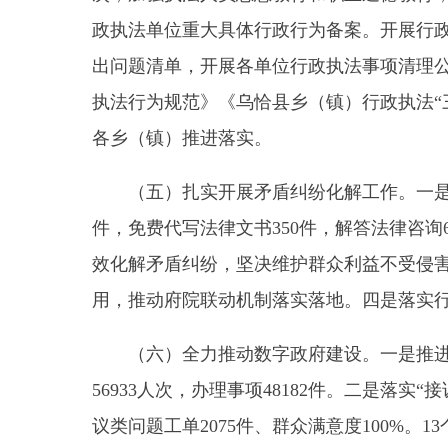
（五）扎实开展矛盾纠纷化解工作。一是巩固基
件，免费代写法律文书350件，解答法律咨询600
效化解矛盾纠纷，坚决维护群众利益不受侵害，政府
用，推动府院联动机制
落实
落地。四是
落实
行政机关
（六）全力推动数字政府建设。一是推进政务服务
56933人次，办理事项48182件。二是
落实
“接诉即办
议类问题工单2075件、群众满意度100%。13
（受理）事项132项，授权基层村、社区事项80项
（七）深入开展普法宣传。一是抓住领导干部这个
是以青少年普法教育为重点，开展“政法干警进校园
治辅导员，在每所学校至少举办了2场专题法治讲座
法治宣传，做到返乡学生全覆盖。三是组织实施“法律
一律”等职能作用，扎实推进法治宣传十项重点工作，