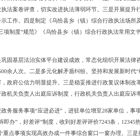
层法治实体平台建设成效，常态化组织开展法律咨询和法律援助
余人次。二是多元化解矛盾纠纷。坚持和发展新时代“枫桥经验”，
公信力明显提升。三是稳妥推进行政复议体制改革，主导发挥行
负责人出庭应诉制度，行政机关负责人出庭应诉率达到100%。
事项“应进必进”，进驻单位增至28家单位，事项进驻率提升至1
”，好差评”制度，收到好差评评价7243条，12345热线平台接
个重点事项实现高效办成一件事综合窗口一窗办理。三是推进政务服
，形成覆盖县乡村的三级政务服务体系，为提升基层群众办事便利
“关键少数”，举办领导干部法律讲座16场次，1000余人（次）
护航千堂法治课”青少年宣传教育活动。在春、秋两季开学期间，
。在寒、暑假期间，组织返乡学生围绕未成年人保护、预防青少
十进“活动。发挥各级各类宣讲团、普法志愿者队伍、基层宣讲员
深入开展“法润天山·国旗下宣讲”等各类主题活动。四是持续开展