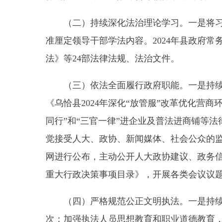
法》等24部法律法规、法治文件。
（三）依法全面履行政府职能。一是持续加强规
《乌恰县2024年深化“放管服”改革优化营商环境
同行”和“三官一律”进企业及普法进商铺等法律服务
觉接受人大、政协、新闻媒体、社会公众的监督，县
网进行公布，主动公开人大政协建议、政务信息。四
重大行政决策事项目录》，开展各类会议议题合法性
（四）严格规范公正文明执法。一是持续建强法
次；加强执法人员思想教育和职业道德教育，开展行政
政执法单位重大具体行政行为备案。开展行政执法案
出问题清单，开展各单位行政执法事项清理公示工作
执法行为规范》《乌恰县乡（镇）行政执法“三项制
各乡（镇）推进
落实
。