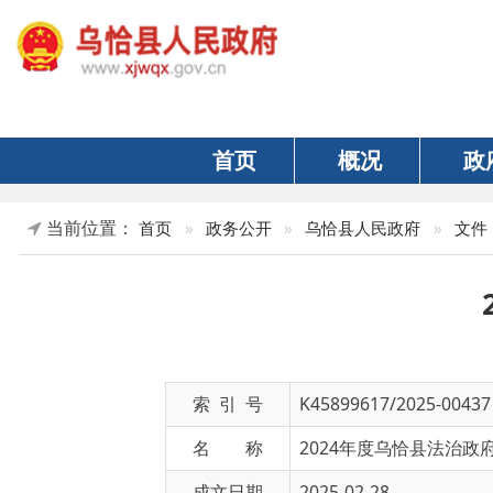
首页
概况
政府
当前位置：
»
正
首页
»
政务公开
»
乌恰县人民政府
»
文件
20
索 引 号
K45899617/2025-00437
名 称
2024年度乌恰县法治政府建设工
成文日期
2025-02-28
文 号