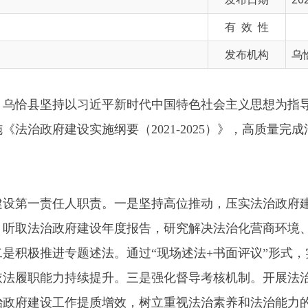
发布机构
乌恰县人民政府
坚持以习近平新时代中国特色社会主义思想为指导
，全面贯彻党
政府建设实施纲要（2021-2025）》，高质量完成法治政府各
责任人职责。一是坚持高位推动，压实法治政府建设责任。始终
治政府建设年度报告，研究解决法治化营商环境、行政执法监督
推进专题述法。通过“现场述法+书面评议”形式，实现县直单位、
能力持续提升。三是强化督导考核机制。开展法治建设跟踪服务
府建设工作提质增效，树立重视法治素养和法治能力的用人导向。
治思想、法律法规纳入党委（党组）“第一议题”学习清单，理论
议学习《中华人民共和国行政复议法》《中华人民共和国监察法》