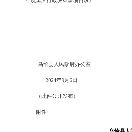
2024年9月6日
（此件公开发布）
附件
乌恰县人民政府
序
决策事项名
决策依据
号
称
《中华人民共和国水法》《中
治法》《中华人民共和国水土
乌恰新水网
例》《国内水路运输管理条例
1
规划
《城市供水条例》《中华人民