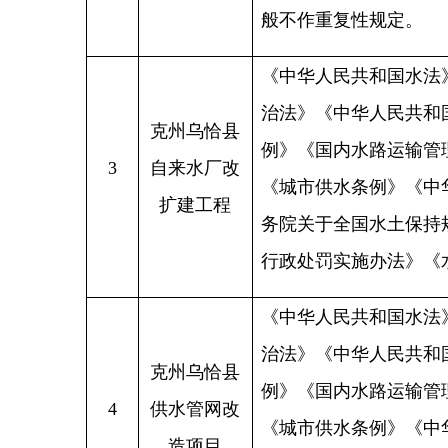
4
供水管网改
《城市供水条例》《中华人民
造项目
务院关于全国水土保持规划（
行政处罚实施办法》《水利工
《城市道路管理条例》（
201
第七条
县级以上城市人民政府
城市规划、公安交通等部门，
克州乌恰县
城市道路发展规划。
5
城区市政道
市政工程行政主管部门应当根
路改造项目
制定城市道路年度建设计划，
实施。
第八条
城市道路建设
规定，采取政府投资、集资、
有偿使用收入、发行债券等多