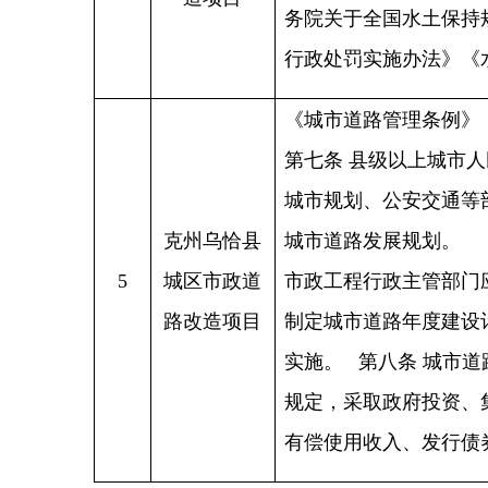
文件下载：
恰政办发
〔2024〕15号 关于印发《乌恰县人
民政府2024年度重大行政决策事项
目录》的通知
主办：新疆乌恰县人民政府办公室
承办：新疆乌恰县政务服务和
政府网站标识码：6530240001
新公网安备65302402000101号
地 址：新疆克州乌恰县光明路1号
联系电话：0908-4621030
法