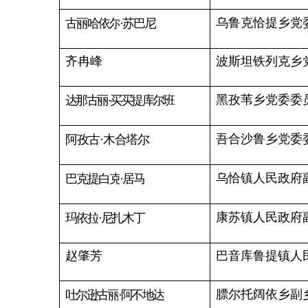
膘尔托阔依乡副乡长
吐尔逊古丽
·阿不地达
铁列克乡人民政府副乡
布沙依拉
·吐尔地
县公安局治安管理大队
袁
平
林凤祥
吉根乡三级主任科员
托云乡四级主任科员
吐尔逊古丽
·库尔曼白克
郑涛
县教育局办公室负责人
县教育局教育科负责人
阿衣加尔肯
·多力肯
县教育局人事科干部
阿克玛娜依
·卡木力江
朱军县
教育局安全科负责人