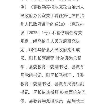
发〔
2025
〕
1
号）
和
督学聘任有关
规定，
经乌恰
县人民政府
研究
决
定
，
聘任
乌恰县人民政府党组成
员、副县长
阿斯亚
·吐尔逊为总督
学，
县委教育工委副书记、县教育
局党组书记
、
副局长马树理
，
县委
教育工委副书记、县教育局党组副
书记
、
局长依热斯拜克
·哈西哈尔巴
依
、
县教育局党组成员、副局长王
宁波
为副总督学，买买提吐尔地
·木
沙等
36
名同志为
乌恰县
人民政府督
学，周斌等
50
人为特约乌恰县人民
政府督学，共同构成第
六
届
乌恰县
人民政府督学队伍体系，聘期三