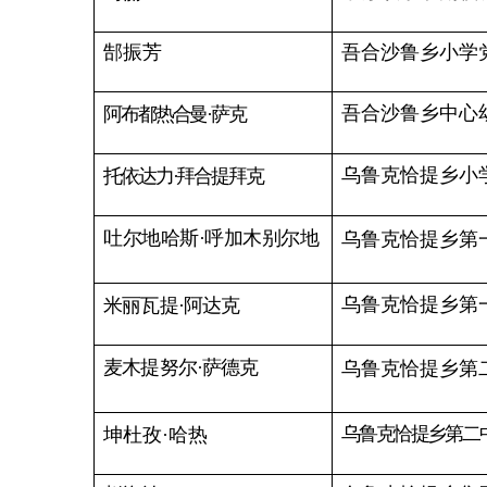
朱泉学
康苏镇克孜勒苏村小学
膘尔托阔依乡小学校长
托合托库力
·哈马尔
膘尔托阔依乡膘尔托阔
哈德尔库力
·阿合朱力
膘尔托阔依乡第一中心
帕孜来提
·卡德尔
斯热哈
·木明
膘尔托阔依乡第一中心
膘尔托阔依乡第二中心
李
冲
膘尔托阔依乡第二中心幼儿
阿衣努
·要尔达西
波斯坦铁列克乡种羊场
努尔兰白克
·艾尔肯
胡聪聪
波斯坦铁列克乡居鲁克巴什