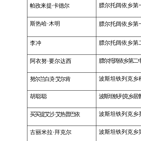
孜娅达
·艾买提
巴音库鲁提镇中心幼儿
袁茂龙
巴音库鲁提镇巴音库鲁提村
张旭强
巴音库鲁提镇巴音库鲁
巴音库鲁提镇中心幼儿
地丽努尔
·艾尔肯
周福祥
巴音库鲁提镇中心幼儿园巴
铁列克乡哈拉铁克村小
买买提艾山
·衣西库瓦提
万维堃
铁列克乡小学副校长
铁列克乡第一中心幼儿园
努尔沙娜提
·阿孜库力
铁列克乡第二中心幼儿
居马力
·哈孜白克