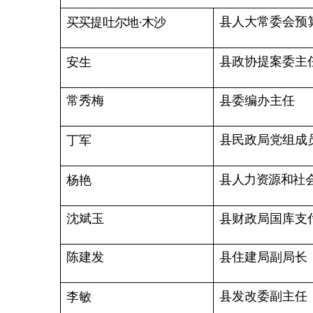
陈建发
县住建局副局长
县发改委副主任
李
敏
乌鲁克恰提乡党委副书
古丽哈依尔
·苏巴尼
齐冉峰
波斯坦铁列克乡党委政
黑孜苇乡党委委员
达那古丽
·买买提库尔班
吾合沙鲁乡党委委员
阿孜古
·木合塔尔
乌恰镇人民政府副镇长
巴克提白克
·居马
康苏镇人民政府副镇长
玛依拉
·尼扎木丁
赵肇芳
巴音库鲁提镇人民政府