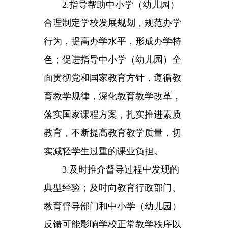
主办：新疆乌恰县人民政府办公室
承办：新疆乌恰县政务服务和
政府网站标识码：6530240001
新公网安备65302402000101号
地 址：新疆克州乌恰县光明路1号
联系电话：0908-4621030
法