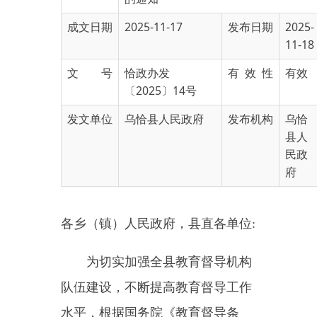
11-18
文 号
恰政办发
有 效 性
有效
〔2025〕14号
发文单位
乌恰县人民政府
发布机构
乌恰
县人
民政
府
各乡（镇）人民政府，县直各单位
:
为切实加强全
县
教育督导机构
队伍建设，不断提高教育督导工作
水平，根据国务院《教育督导条
例》《克孜勒苏柯尔克孜
自治州人
民政府
办公室关于聘任第七届自治
州人民政府督学的通知》（克政办