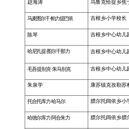
波斯坦铁列克乡乔尔波
买买提艾沙
·艾热普巴依
波斯坦铁列克乡第一中
古丽米拉
·拜克尔
古丽夏依尔
·艾地巴依
波斯坦铁列克乡第一中
波斯坦铁列克乡第二中
努尔巴哈尔
·卡斯木
加那尔白克
·阿克交力
波斯坦铁列克乡第二中心幼儿
马阿散
波斯坦铁列克乡第三中心幼
波斯坦铁列克乡第三中心幼
塔来古力
·曼白提
巴音库鲁提镇克孜勒阿
卡那提白克
·吐尔洪别克