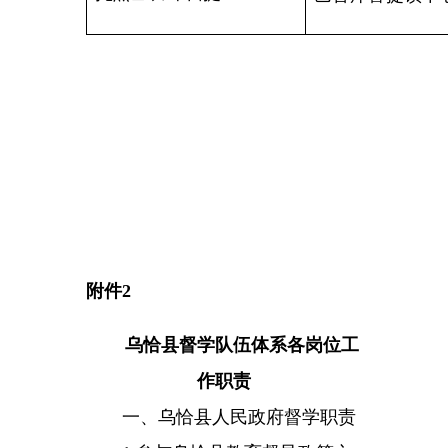
导室安排的其他工作。
二、特约乌恰县人民政府督学
职责
1.
督导检查
乌恰县
中小学（幼
儿园）贯彻落实教育
方面的
法律、
法规、规章和国家方针政策的情
况，及时发现危及学校安全、师生
合法权益和教育教学秩序的违法违
规行为，调查核实群众举报、投诉
的有关教育问题。
2.
指导帮助中小学（幼儿园）
合理制定学校发展规划，规范办学
行为，提高办学水平，形成办学特
色；促进指导中小学（幼儿园）全