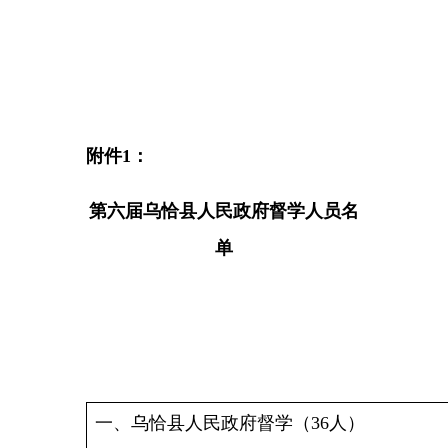
一、乌恰县人民政府督学（
36人）
县人大常委会预算工委
买
买提吐尔地
·木沙
县政协提案委主任
安
生
常秀梅
县委编办主任
县民政局党组成员、副
丁
军
县人力资源和社会保障
杨
艳
沈斌玉
县财政局国库支付中心