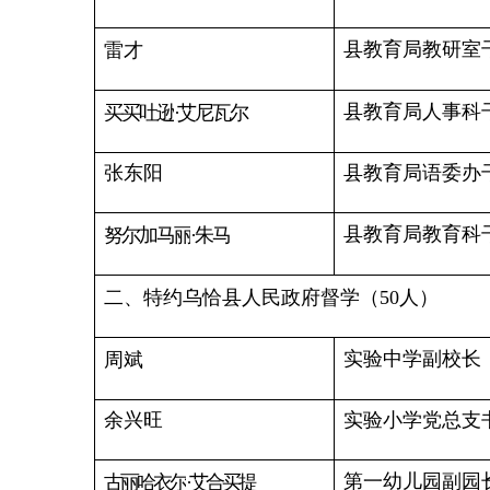
陈宝余
黑孜苇乡中学党支部书
胡玉娜
黑孜苇乡小学副校长
黑孜苇乡第一中心幼儿
吐尔逊娜依
·阿纳也提
齐娜尔
·
马麦提图尔荪
黑孜苇乡第二中心幼儿
黑孜苇乡第二中心幼儿
田
华
康苏镇小学副校长
马
丽
郜振芳
吾合沙鲁乡小学党支部
吾合沙鲁乡中心幼儿园
阿布都热合曼
·萨克
乌鲁克恰提乡小学校长
托依达力
·拜合提拜克