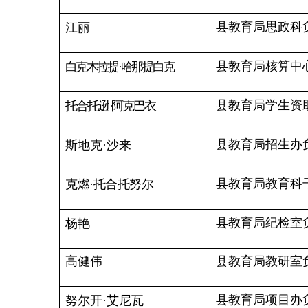
县教育局人事科干部
买买吐逊
·艾尼瓦尔
张东阳
县教育局语委办干部
县教育局教育科干部
努尔加马丽
·朱马
二、
特约乌恰县人民政府督学（
50人）
实验中学副校长
周
斌
余兴旺
实验小学党总支书记
第一幼儿园副园长
古丽哈衣尔
·艾合买提
第二幼儿园党支部书记
高
云
姜春霞
第四幼儿园副园长