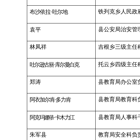
县教育局思政科负责人
江
丽
县教育局核算中心负责
白克木拉提
·哈那提白克
县教育局学生资助中心
托合托逊
·阿克巴衣
县教育局招生办负责人
斯地克
·沙来
县教育局教育科干部
克燃
·托合托努尔
县教育局纪检室负责人
杨
艳
高健伟
县教育局教研室负责人
县教育局项目办负责人
努尔开
·艾尼瓦
县教育局教研室干部
雷
才