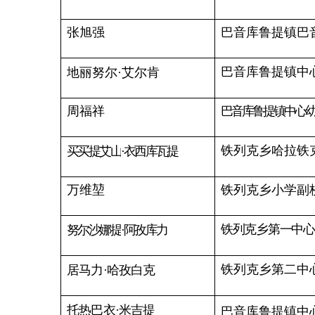
件的研究制定。
2.
积极
参加乌恰县教育局教育
督导室组织的各项教育督导工作，
并具体组织协调乌恰县督导检查组
开展工作。
3.
负责研究起草乌恰县督导检
查组督导检查情况反馈报告。
4.
针对乌恰县教育督导重大政
策、重要工作举措，以及中央、自
治区和自治州关心、群众关切、社
会关注的教育热点难点问题，通过
各种途径进行积极回应，主动做好
社会舆论引导工作。
5.
完成乌恰县人民政府教育督