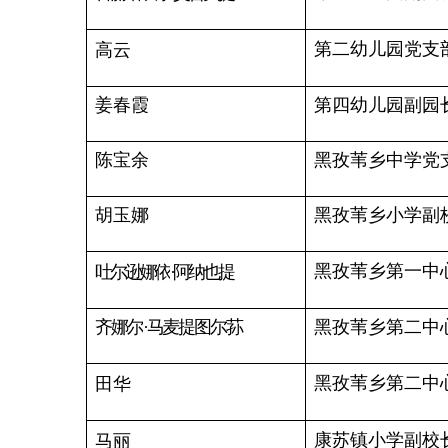
吐尔地哈斯
·呼加木别尔地
乌鲁克恰提乡第一中心
乌鲁克恰提乡第一中心
米丽瓦提
·阿达克
麦木提努尔
·萨德克
乌鲁克恰提乡第二中心
乌鲁克恰提乡第二中心幼儿
坤杜孜
·哈热
赵海涛
乌鲁克恰提乡焦于力干
吉根乡小学校长
马麦图尔干
·帕力提巴依
吉根乡中心幼儿园党支
陈
琴
哈尼扎提
·图尔干那力
吉根乡中心幼儿园哈拉
吉根乡中心幼儿园萨哈
毛吾提别克
·朱马别克