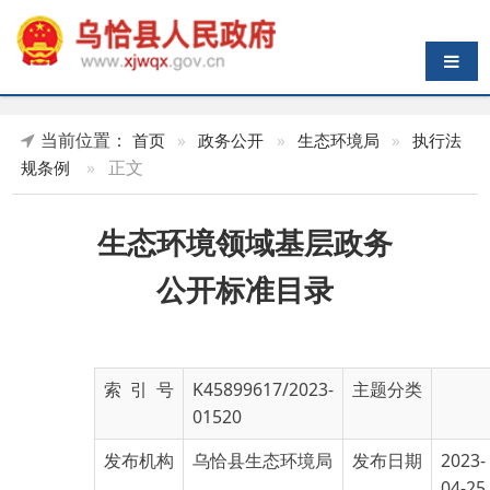
导航切换
当前位置：
首页
»
政务公开
»
生态环境局
»
执行法
»
正文
规条例
生态环境领域基层政务
公开标准目录
索 引 号
K45899617/2023-
主题分类
01520
发布机构
乌恰县生态环境局
发布日期
2023-
04-25
12:04