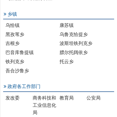
乌恰镇
康苏镇
黑孜苇乡
乌鲁克恰提乡
吉根乡
波斯坦铁列克乡
巴音库鲁提镇
膘尔托阔依乡
铁列克乡
托云乡
吾合沙鲁乡
政府各工作部门
发改委
商务科技和
教育局
公安局
工业信息化
局
民政局
财政局
司法局
人社局
自然资源局
住建局
交通局
水利局
农业农村局
文旅局
审计局
应急管理局