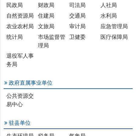
统计局
市场监督管
卫健委
医疗保障局
理局
退役军人事
务局
政府直属事业单位
公共资源交
易中心
驻县单位
生态环境局
税务局
气象局
主办：新疆乌恰县人民政府办公室
承办：新疆乌恰县政务服务和
政府网站标识码：6530240001
新公网安备65302402000101号
地 址：新疆克州乌恰县光明路1号
联系电话：0908-4621030
法