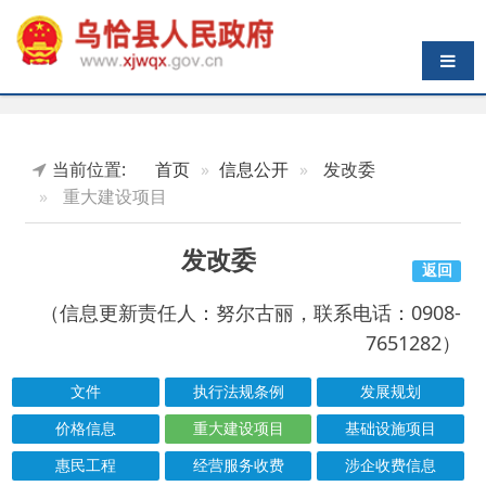
导航切换
当前位置:
首页
信息公开
发改委
重大建设项目
发改委
返回
（信息更新责任人：努尔古丽，联系电话：0908-
7651282）
文件
执行法规条例
发展规划
价格信息
重大建设项目
基础设施项目
惠民工程
经营服务收费
涉企收费信息
项目申报
行政执法
投资核准事项清单
新产业新动能
项目进度
批准结果