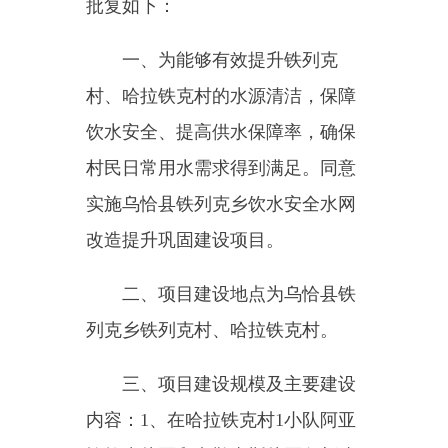
实施乌恰县铁列克乡饮水安全水网
改造提升巩固建设项目。
二、项目建设地点为乌恰县铁
列克乡铁列克村、哈拉铁克村。
三、项目建设规模及主要建设
内容：
1
、在哈拉铁克村
1
小队阿亚
恰拉克片区和卡勒太斯片区各新建
机井
1
眼，配套泵房、高位水池、
电力系统、自动化控制等附属工
程；
2
、将铁列克村、哈拉铁克村
1660m
的供水管道更换为
PE
管道；
3
、配套检查井、水厂维修提升及
公建管网改造设施。