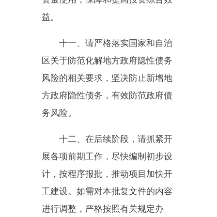
理。
本批复文件自印发之日起，有
效期一年。
2025
年
2
月
12
日
主办：新疆乌恰县人民政府办公室
承办：新疆乌恰县政务服务和
政府网站标识码：6530240001
新公网安备65302402000101号
地 址：新疆克州乌恰县光明路1号
联系电话：0908-4621030
法