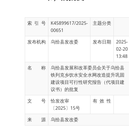
索 引 号
K45899617/2025-
主题分类
00651
发布机构
乌恰县发改委
发布日期
2025-
02-20
13:48
名 称
乌恰县发展和改革委员会关于乌恰县
铁列克乡饮水安全水网改造提升巩固
建设项目可行性研究报告（代项目建
议书）的批复
文 号
恰发改审
有 效 性
〔2025〕15号
来 源
乌恰县发改委
乌恰县铁列克乡人民政府：
你单位报来《关于申请审批乌