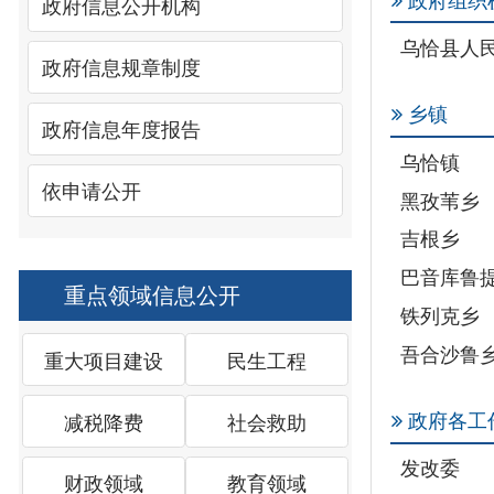
政府信息规章制度
乡镇
政府信息年度报告
乌恰镇
依申请公开
黑孜苇乡
吉根乡
巴音库鲁提镇
重点领域信息公开
铁列克乡
吾合沙鲁乡
重大项目建设
民生工程
政府各工作部门
减税降费
社会救助
发改委
财政领域
教育领域
民政局
自然资源局
卫生领域
食品药品安全
农业农村局
生态保护
房地产市场
统计局