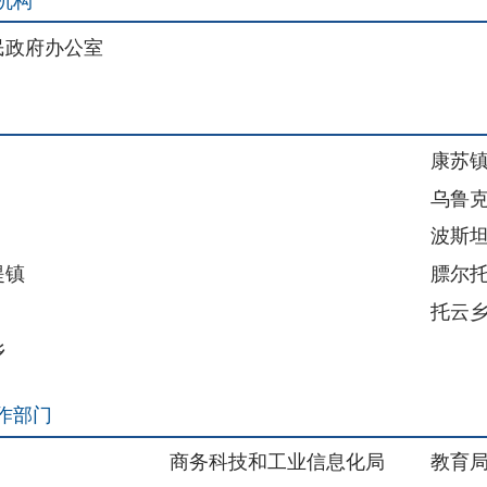
康苏镇
乌鲁克恰提乡
波斯坦铁列克乡
膘尔托阔依乡
托云乡
商务科技和工业信息化局
教育局
财政局
司法局
住建局
交通局
文旅局
审计局
市场监督管理局
卫健委