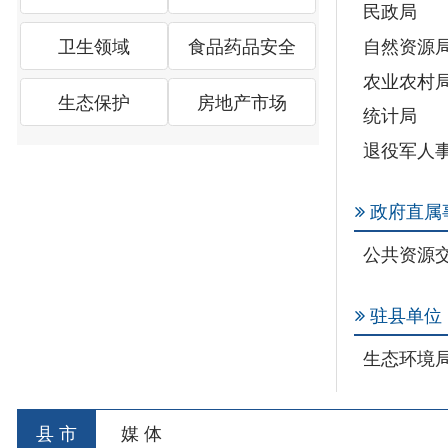
退役军人事务局
政府直属事业单
公共资源交易中
驻县单位
生态环境局
县 市
媒 体
阿图什市
阿克陶县
乌恰县
阿合
主办：新疆乌恰县人民政府办公室
承办：新疆乌恰县政
政府网站标识码：6530240001
新公网安备653024020
地 址：新疆克州乌恰县光明路1号
联系电话：0908-462