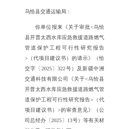
县开普太西水库应急救援道路燃气
管道保护工程
可行性研究报告
>
（代项目建议书）的请示》（恰
交字〔
2025
〕
322
号）及新疆中洲
交通科技有限公司《关于
<
乌恰县
开普太西水库应急救援道路燃气管
道保护工程
可行性研究报告
>
（代
项目建议书）
>
的审查意见》
（公
司总经办
〔
2025
〕
13
号
）
等有关材
料收悉。现批复如下：
一、为
保障
开普太西水库应急
救援道路运行安全
。同意实施
乌恰
县开普太西水库应急救援道路燃气
管道保护工程
。