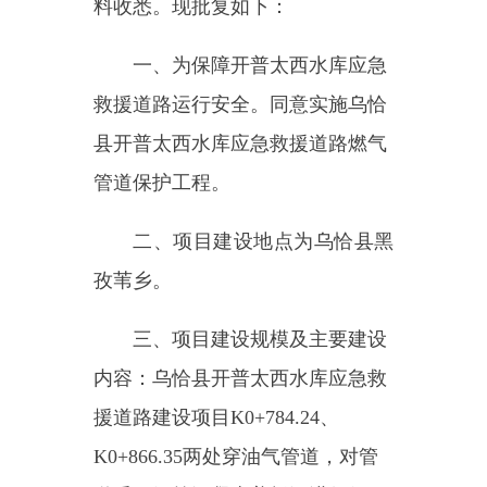
二、项
目建设地点为
乌恰县黑
孜苇乡
。
三、项目建设规模及主要建设
内容：乌恰县开普太西水库应急救
援道路建设项目
K0+784.24
、
K0+866.35
两处穿油气管道，对管
道采用钢筋混凝土盖板涵进行保
护，在
K0+818.29
处穿越天然气管
道，在此处预留
1-1.00m
钢筋混凝
土圆管涵作为预留管，本次设计路
线长度共计
82m
。
四、项目总投资及资金来源：