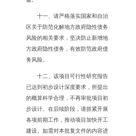
行调整，严格按照有关规定办理。
本批复文件自印发之日起，有效期
两年。
附件：乌恰县开普太西水库应
急救援道路燃气管道保护工程
综合概算表
20
25
年
10
月
1
1
日
主办：新疆乌恰县人民政府办公室
承办：新疆乌恰县政务服务和
政府网站标识码：6530240001
新公网安备65302402000101号
地 址：新疆克州乌恰县光明路1号
联系电话：0908-4621030
法