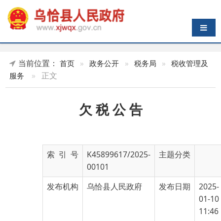
导航切换
当前位置：
首页
»
政务公开
»
税务局
»
税收管理及
»
正文
服务
欠 税 公 告
索 引 号
K45899617/2025-
主题分类
00101
发布机构
乌恰县人民政府
发布日期
2025-
01-10
11:46
名 称
欠 税 公 告