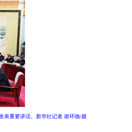
新华社记者 谢环驰/摄
的政治担当，以守土有责、守
敢于承担责任，面对歪风邪气
干部、评判优劣、奖惩升降的
责、勇于担当、善于作为、实
央政治局第十次集体学习时的讲话）
可能出错，洗碗越多摔碗的几