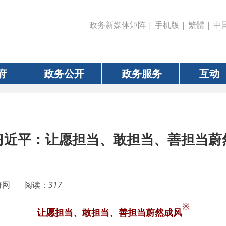
政务新媒体矩阵
|
手机版
|
繁體
|
中国政府网
|
新疆
政务公开
政务服务
互动
数据
平：让愿担当、敢担当、善担当蔚然
阅读：
317
※
让愿担当、敢担当、善担当蔚然成风
习近平