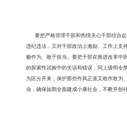
的探索性试验中的失误和错误，同上级明令禁止后依
为区分开来，保护那些作风正派又敢作敢为、锐意进
业，确保如期全面建成小康社会，不断开创社会主义
（
新征程上，不可能都是平坦的大道，我们将会面
部不仅要有担当的宽肩膀，还得有成事的真本领。既
善于抓改革；既要敢于直面矛盾和问题，又要善于化
建立崇尚实干、带动担当、加油鼓劲的正向激励
于进一步激励广大干部新时代新担当新作为的意见》