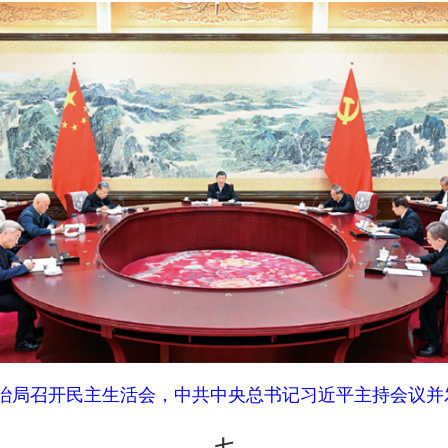
治局召开民主生活会，中共中央总书记习近平主持会议并发表重要讲话。
七
本分。党的干部要以对党忠诚、为党分忧、为党尽职、为民造福
剑，面对矛盾敢于迎难而上，面对危机敢于挺身而出，面对失误
的鲜明导向，把敢不敢扛事、愿不愿做事、能不能干事作为识别
组织和群众认不认可作为选拔干部的根本依据，选拔任用敢于负
（
2018年11月26日在十九届中
八
约束的同时鼓励创新、宽容失误。探索就有可能失误，做事就有
持我讲的
“三个区分开来”，切实保护干部干事创业的积极性。