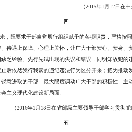
然我行我素的违纪违法行为区分开来；把为推动发展的无意过失
取的干部，最大限度调动广大干部的积极性、主动性、创造性，
现代化建设新局面。
2016年1月18日在省部级主要领导干部学习贯彻党的十八届五
五
对许多重大挑战、重大风险、重大阻力、重大矛盾，领导干部必
要大胆讲政治，又要善于讲政治；既要矢志抓发展，又要善于抓
解矛盾和问题；既要有想干事、真干事的自觉，又要有会干事、
（
2017年10月27日在十九届中
六
体系。干部干部，要干字当头。这既是职责要求，也是从政本分
，反响很好，要抓好落实。
“善用人者，必使有材者竭其力，有