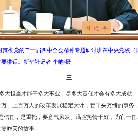
新华社记者 李响/摄
三
担当才能干多大事业，尽多大责任才会有多大成就。不能只想当官
百万人的改革发展稳定大计，管千头万绪的事务，这个舞台足够
，是重托，要意气风发、满腔热情干好，为官一任、造福一方。
的故事。
（
2015年1月12日在中央党校县委
四
要求干部自觉履行组织赋予的各项职责，严格按照党的原则、纪
上保障、心理上关怀，让广大干部安心、安身、安业，推动广大
验、先行先试出现的失误和错误，同明知故犯的违纪违法行为区