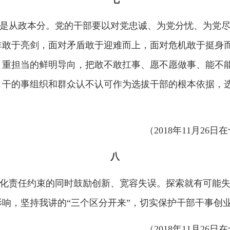
（
2018年11月26日在十九届中
九
败当成不担当、不作为的借口。只有做到自身正、自身净、自身
政统一起来，勇于挑重担子、啃硬骨头、接烫手山芋。要践行新
官，不做推诿扯皮、不思进取的庸官，不做以权谋私、蜕化变质
（
2019年7月9日在中央和国家
十
当、不会担当的问题不同程度存在。有的做
“老好人”、“太平官”
，“为了不出事，宁可不干事”，“只想争功不想揽过，只想出彩不
打摆子。这哪还有共产党人的样子？！不担当不作为，不仅成不