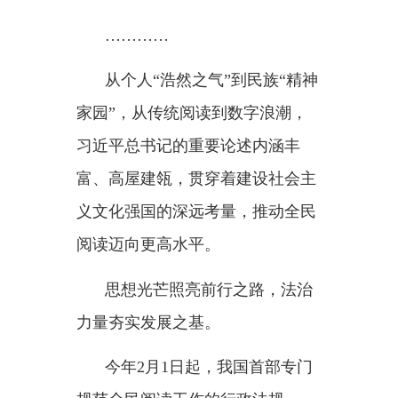
今年
2月1日起，我国首部专门
规范全民阅读工作的行政法规——
《全民阅读促进条例》正式施行。
条例对加大全民阅读推广力度、提
升全民阅读服务质量、强化全民阅
读保障措施等作出了相应规定，为
推进书香社会建设提供坚实法治保
障。
第五届全民阅读大会期间，将
结合宣传贯彻条例，围绕庆祝中国
共产党成立
105周年、纪念中国工
农红军长征胜利90周年等，举办系
列论坛和主题活动。各地将同时开
展主题阅读活动，组织青少年阅读