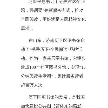
书房每天接待读者有三四百人，大
多是南来北往的候车旅客。阅读与
旅途，在这里碰撞出奇妙的火花。
在第五届全民阅读大会的举办
地江西南昌，像这样的孺子书房还
有
100多家。据统计，目前全国已
有2692个县（市、区）建成图书馆
总分馆体系，城市新型阅读空间逾
4万个，各级各类全民阅读基础设
施数量不断增加，内容资源和设备
不断升级，为阅读提供了更多便
利。
社区周边、企业园区、交通枢