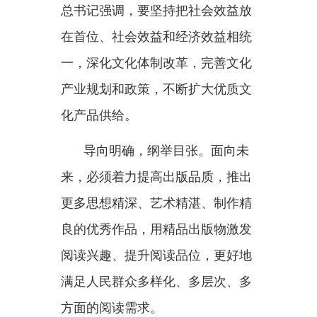
绵绵用力，久久为功；书香氤
氲，积厚流光。
在习近平文化思想引领下，不
断将全民阅读工作引向深入，让全
社会都参与到阅读中来，必将为强
国建设、民族复兴铺就深厚的文化
底色、提供持久的精神力量。
分享：
主办：新疆乌恰县人民政府办公室
承办：新疆乌恰县政务服务和
政府网站标识码：6530240001
新公网安备65302402000101号
地 址：新疆克州乌恰县光明路1号
联系电话：0908-4621030
法