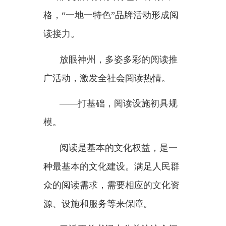
分钟阅读生活圈”，累计服务读者
超百万人次。
历下区图书馆的发展，是我国
加快建设公共图书馆体系的缩影。
截至
2025年底，全国共有公共图书
馆3253个，已经全部免费向读者开
放。
从公共图书馆向远望去，大大
小小的阅读空间，已悄然深入城市
生活的毛细血管。
南昌西站候车厅二楼一角，一
间
“孺子书房”吸引不少来来往往的
旅客在此驻足。馆长程晓庆介绍，