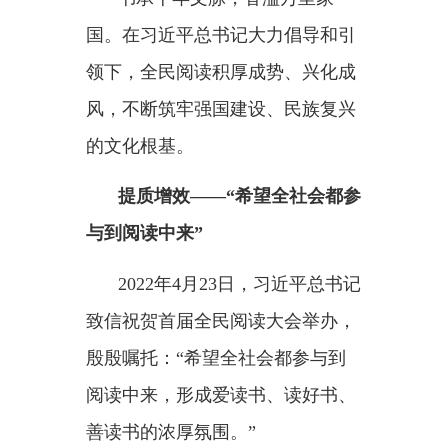
标，全民阅读服务不再满足于
“有
没有”，而是更追求“好不好”，全民
阅读工作从单一性、自发性、短期
活动向多层次、系统性、持续推进
转变。
——创品牌，阅读活动蓬勃开
展。
“全民阅读活动周”前夕，2026
年春季北京书市开幕。自20世纪90
年代开始举办以来，这一书市时间
首次延长至1个月。不同于以往的
固定点位集中展示，今年的书市还
在全市2000余家书店设立“联动展