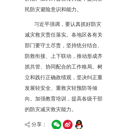
分享：
主办：新疆乌恰县人民政府办公室
承办：新疆乌恰县政务服务和
政府网站标识码：6530240001
新公网安备65302402000101号
地 址：新疆克州乌恰县光明路1号
联系电话：0908-4621030
法