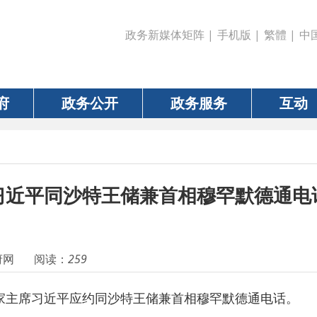
政务新媒体矩阵
|
手机版
|
繁體
|
中国政府网
|
新疆
政务公开
政务服务
互动
数据
平同沙特王储兼首相穆罕默德通电话
阅读：
259
主席习近平应约同沙特王储兼首相穆罕默德通电话。
坚持相互尊重、平等相待、互利共赢原则。今年是两国全面战略