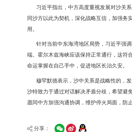
同沙方以此为契机，深化战略互信，加强务实合作，
用。
针对当前中东海湾地区局势，习近平强调，中方
端。霍尔木兹海峡应该保持正常通行，这符合地区国
命运掌握在自己手中，促进地区长治久安。
穆罕默德表示，沙中关系是战略性的，发展对华
沙特致力于通过对话解决矛盾分歧，希望避免局势升
愿同中方加强沟通协调，维护停火局面，防止战火重
分享：
县 市
媒 体
阿图什市
阿克陶县
乌恰县
阿合