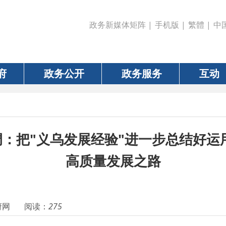
政务新媒体矩阵
|
手机版
|
繁體
|
中国政府网
|
新疆
政务公开
政务服务
互动
数据
"义乌发展经验"进一步总结好运用好 探索
高质量发展之路
阅读：
275
习近平近日作出重要指示强调
把
“义乌发展经验”进一步总结好运用好