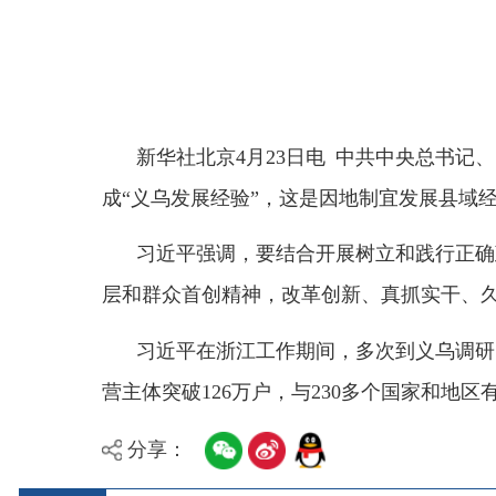
新华社北京
4月23日电 中共中央总书记、国
成“义乌发展经验”，这是因地制宜发展县域经济的
习近平强调，要结合开展树立和践行正确政绩观
层和群众首创精神，改革创新、真抓实干、久久为功
习近平在浙江工作期间，多次到义乌调研，总结
营主体突破126万户，与230多个国家和地区有贸易
分享：
县 市
媒 体
阿图什市
阿克陶县
乌恰县
阿合