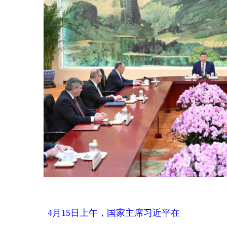
4月15日上午，国家主席习近平在
北京人民大会堂会见俄罗斯外长拉
夫罗夫。新华社记者 燕雁 摄
习近平强调，面对百年未有之
大变局，中俄要以更加密切有力的
战略协作，坚定捍卫两国正当利
益，维护全球南方国家团结，体现
大国和联合国安理会常任理事国的
责任担当。双方要保持战略定力，