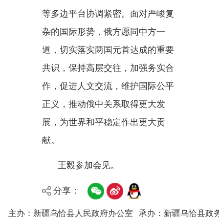
主办：新疆乌恰县人民政府办公室
承办：新疆乌恰县政务服务和
政府网站标识码：6530240001
新公网安备65302402000101号
地 址：新疆克州乌恰县光明路1号
联系电话：0908-4621030
法