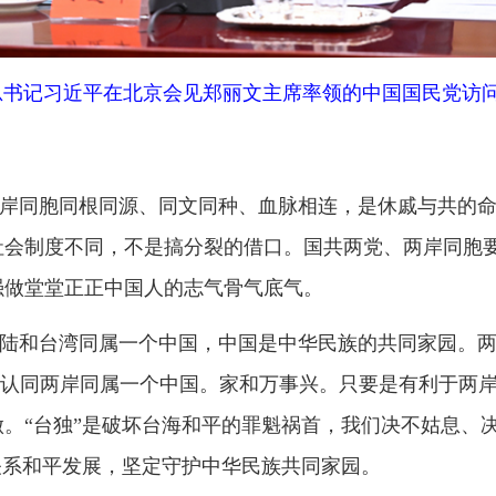
正正中国人的志气骨气底气。
湾同属一个中国，中国是中华民族的共同家园。两岸同胞要守护
同两岸同属一个中国。家和万事兴。只要是有利于两岸关系和平发
独”是破坏台海和平的罪魁祸首，我们决不姑息、决不容忍。国共
平发展，坚定守护中华民族共同家园。
关系的目标，是要让两岸同胞过上更美好的生活。我们将继续秉
、市场广阔，欢迎台湾同胞常回家看看，欢迎台湾青年来大陆交
共同扩大两岸交流交往交融，增进两岸同胞亲情福祉。
今年是孙中山先生诞辰
160周年，振兴中华、国家统一是他的毕
。我们坚信，会有越来越多台湾同胞正确认识大陆社会制度和发
民族伟大复兴。今年是大陆“十五五”开局之年，我们愿同广大台
保持良性互动，团结两岸同胞，携手共创祖国统一、民族复兴的