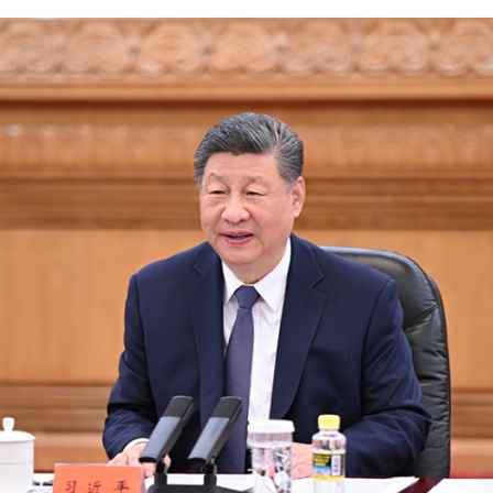
习近平在北京会见郑丽文主席率领的中国国民党访问团。新华社记者
同根同源、同文同种、血脉相连，是休戚与共的命运共同体。一
不同，不是搞分裂的借口。国共两党、两岸同胞要站稳民族立场