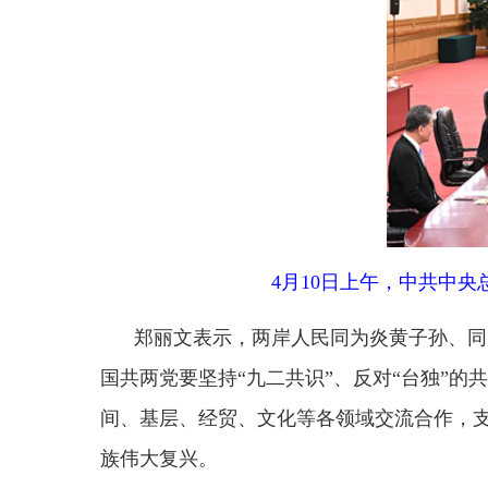
间、基层、经贸、文化等各领域交流合作，支持青年
族伟大复兴。
王沪宁、蔡奇等参加会见。
分享：
县 市
媒 体
阿图什市
阿克陶县
乌恰县
阿合
主办：新疆乌恰县人民政府办公室
承办：新疆乌恰县政
政府网站标识码：6530240001
新公网安备653024020
地 址：新疆克州乌恰县光明路1号
联系电话：0908-462