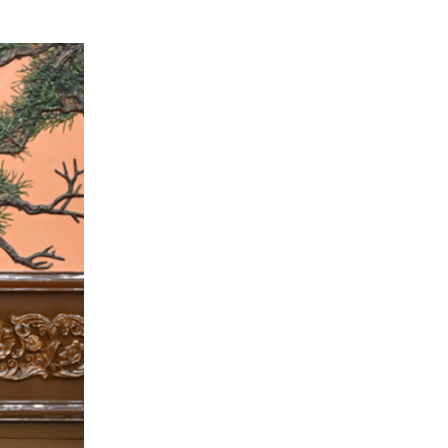
 谢环驰 摄