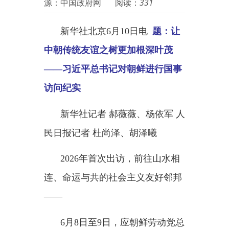
新华社北京
6月10日电
题：让
中朝传统友谊之树更加根深叶茂
——习近平总书记对朝鲜进行国事
访问纪实
新华社记者
郝薇薇、杨依军
人
民日报记者
杜尚泽、胡泽曦
2026年首次出访，前往山水相
连、命运与共的社会主义友好邻邦
——
6月8日至9日，应朝鲜劳动党总
书记、国务委员长金正恩邀请，中
共中央总书记、国家主席习近平对
朝鲜民主主义人民共和国进行国事