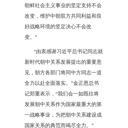
对历史的深情回望，激起金正
恩总书记的强烈共鸣：
“朝中两国
的特殊性不仅在于我们互为邻国，
更在于双方具有深厚传统友谊和共
同的理想信念，并对此彼此珍视和
代代传承。”
普通江畔霓虹闪耀，平壤体育
馆内流光溢彩，中国歌曲《歌唱祖
国》与朝鲜歌曲《辉煌的祖国》交
织激荡。
8日晚，一场为习近平总
书记来访精心编排的文艺演出，奏
响友谊的新乐章。
中国贵宾倍感亲切的《茉莉