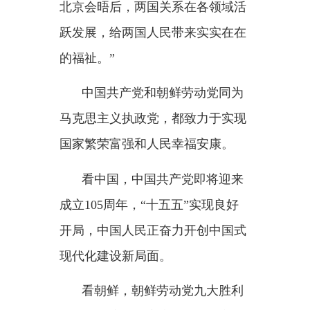
金正恩总书记表达殷切期
盼：
“通过党际渠道加强经验交流
互鉴为朝方社会主义建设事业发展
提供宝贵助力，帮助朝鲜人民同中
国人民一道迈向现代化之路。”
参访朝鲜劳动党中央干部学
校，意蕴深长的安排。
学校刚刚庆祝建校
80周年，新
址位于郁郁葱葱的锦绣山地区，金
正恩总书记多次前往视察。朝党开
启党建新时代，金正恩总书记多次
向习近平总书记表示，希望学习借
鉴中共的党建经验。