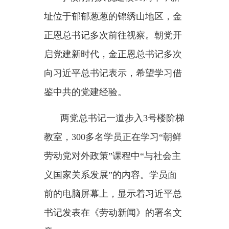
辉。”
缓步走上平台，趋前整理花篮
缎带，向中国人民志愿军烈士默
哀，习近平总书记神情肃穆。
友谊塔纪念厅，习近平总书记
2019年参谒时的题词“缅怀先烈，
世代友好”陈列在醒目位置。2021
年，金正恩总书记指示对友谊塔进
行内部全面升级改造，如今，展陈
一新。
“抗美援朝保家卫国”“鲜血凝成
的战斗友谊”“同生死共甘苦的两国
军民”三大展区，金正恩总书记向