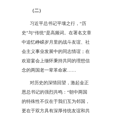
花》，朝鲜民众耳熟能详的《红旗
飘飘》，致敬两国军民患难情谊的
《朝中友谊万古长青》，赞颂新时
代中国发展成就的《新的天地》
……一段段动人旋律，展现着中朝
传统友谊的“深厚历史积淀、坚实
政治基础、牢固情感纽带”，生动
印证着“世代友好、命运与共、守
望相助始终是中朝关系的鲜明特
征”。
为中国贵宾献上空中飞人表演
的朝鲜国立杂技团，去年秋天曾来
华参加中国吴桥国际杂技艺术节，