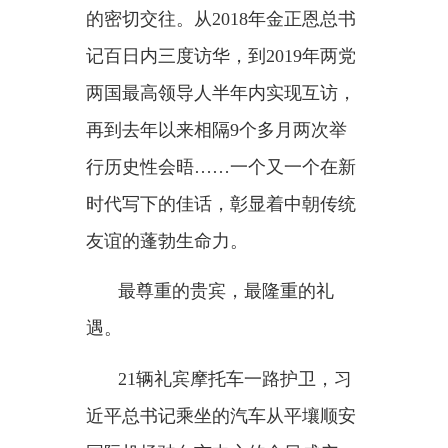
21辆礼宾摩托车一路护卫，习
近平总书记乘坐的汽车从平壤顺安
国际机场驶向市中心的金日成广
场。8日中午，金正恩总书记在这
里为习近平总书记举行盛大欢迎仪
式。
中朝两国国旗高高飘扬，两党
两国最高领导人巨幅肖像悬挂在广
场中央。激越的欢迎曲、如潮的欢
呼声中，习近平总书记和夫人彭丽
媛同迎上前来的金正恩总书记和夫
人李雪主热情握手。九匹白马肃立
一侧，红衣骑兵身姿挺立，朝方以