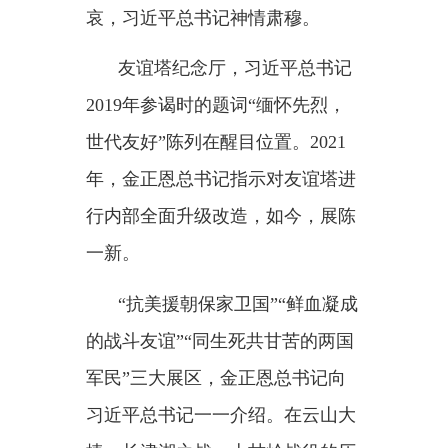
乃至世界的战略格局。
1961年，中朝老一辈领导人签
订《中朝友好合作互助条约》，为
巩固两国人民用鲜血凝成的战斗友
谊、推动两国持久友好合作奠定了
重要政治法律基础。今年是条约签
订65周年，习近平总书记强
调：“双方要隆重举办纪念活动。”
中朝两国和两国人民都是从苦
难中走过来，深知和平弥足珍贵。
8日晚，平壤木兰馆灯火璀璨，
金正恩总书记为习近平总书记举行
欢迎宴会。宴会桌中央，两只飞翔