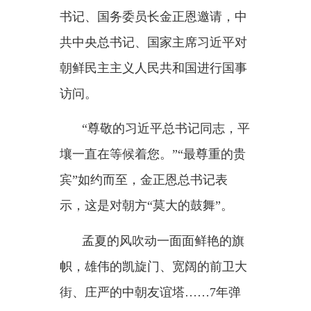
访问。
“尊敬的习近平总书记同志，平
壤一直在等候着您。”“最尊重的贵
宾”如约而至，金正恩总书记表
示，这是对朝方“莫大的鼓舞”。
孟夏的风吹动一面面鲜艳的旗
帜，雄伟的凯旋门、宽阔的前卫大
街、庄严的中朝友谊塔
……7年弹
指一挥间，习近平总书记再赴朝
鲜，有故地重聚的亲切，也有目睹
新貌的欣喜。“一座座高楼拔地而
起，这些年，平壤发生了很多可喜
的变化。”