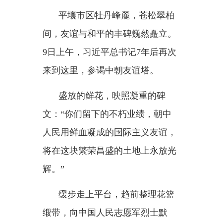
此次平壤之行，习近平总书记
和金正恩总书记一致认为：双方要
共同维护好志愿军烈士纪念设施，
开展富有特色的革命传统教育、青
少年思想道德教育，让伟大的抗美
援朝精神发扬光大，让伟大的中朝
传统友谊世代传承。
为了祖国、为了人民、为了和
平，
“最可爱的人”用身躯顶举起民
族尊严，用鲜血浇灌出和平之花。
那场以弱胜强的“立国之战”，充分
展示了中国人民维护世界和平的坚
定决心，也深刻塑造了二战后亚洲