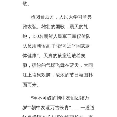
学生，有工人，有医生，有公务
员……平壤各界群众身着盛装、手
持花束，自发走上街头欢迎习近平
总书记来访。
中朝一家亲，镌刻于历史，更
浸润在人心。
习近平总书记在平壤
27小时、9
场活动，日程紧凑，每场活动金正
恩总书记都全程陪同。亲赴机场迎
送，亲自送习近平总书记夫妇返回
驻地……一项项特殊安排，用心用
情。
白墙青瓦、飞檐翘脊，松柏滴