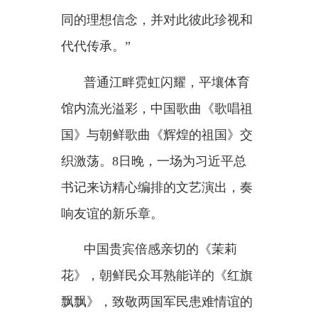
获得比赛最高奖项金狮奖。
人文相亲，往来相近。从稳步
向好的双边贸易额，到日益活跃的
边民互市贸易区；从朝鲜年轻人的
中文热、中国电视剧热，到中国学
生的赴朝留学之旅
……一段时间以
来，中朝交往亮点纷呈。
访问中，习近平总书记谈起
“边
境口岸全面复通、民航航班和国际
客运列车恢复运营”等务实合作新
进展。金正恩总书记深有感
触：“去年9月我同习近平总书记在
北京会晤后，两国关系在各领域活