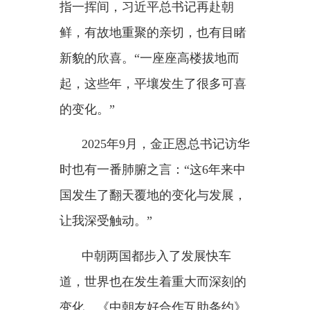
2025年9月，金正恩总书记访华
时也有一番肺腑之言：“这6年来中
国发生了翻天覆地的变化与发展，
让我深受触动。”
中朝两国都步入了发展快车
道，世界也在发生着重大而深刻的
变化。《中朝友好合作互助条约》
签订
65周年之际，习近平总书记举
世瞩目的平壤之行，传递出怎样的
重要讯息？
“我们愿同朝鲜同志携手前行、
续写新篇，让中朝传统友谊焕发更
加璀璨的时代光辉，为促进地区乃