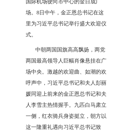
这一隆重礼遇向习近平总书记致
敬。
检阅台后方，人民大学习堂典
雅恢弘。雄壮的国歌，震天的礼
炮，
150名朝鲜人民军三军仪仗队
队员用朝语高呼“祝习近平同志身
体健康”。天真的孩童绽放着笑
颜，缤纷的气球飞舞在蓝天，大同
江上喷泉欢腾，浓浓的节日氛围扑
面而来。
“牢不可破的朝中友谊团结万
岁”“朝中友谊万古长青”……一道道
红色横幅连成友谊的绚丽长卷。有