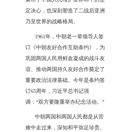
9日午后，雨后初霁。习近平总
书记和夫人彭丽媛乘坐的专机从平
壤顺安国际机场腾空而起。金正恩
总书记和夫人李雪主同数千名平壤
群众和少年儿童前来欢送，久久挥
手。
自空中俯瞰，正是农忙时节，
田地一片新绿，一派勃勃生机。
分享：
主办：新疆乌恰县人民政府办公室
承办：新疆乌恰县政务服务和
政府网站标识码：6530240001
新公网安备65302402000101号
地 址：新疆克州乌恰县光明路1号
联系电话：0908-4621030
法