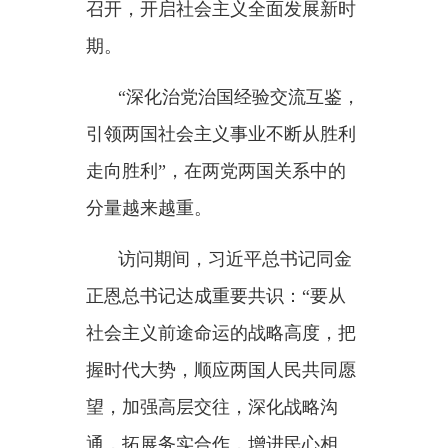
两党总书记一道步入
3号楼阶梯
教室，300多名学员正在学习“朝鲜
劳动党对外政策”课程中“与社会主
义国家关系发展”的内容。学员面
前的电脑屏幕上，显示着习近平总
书记发表在《劳动新闻》的署名文
章。
习近平总书记和金正恩总书记
驻足观摩授课，不时颔首赞许。
执锹培土、提水浇灌，两党总
书记在教学楼间的草地上种下一棵
枞树。树旁立着一块石质标识碑，
用中朝文刻写着
“中朝友谊万古长