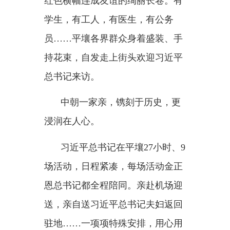
翠、木兰吐蕊。道别前的温馨家
宴，专门选在锦绣山迎宾馆一座朝
鲜民居风格的宴会楼。
习近平总书记为朝方精心周到
的安排向金正恩总书记特别致
谢：
“通过此访，我们更加感受到
朝鲜党、政府和人民对中国党、政
府和人民的热情和友谊。”
最高领导人的友谊传承和战略
引领，是中朝关系的最大优势。一
次次深入交流，一场场亲切互动，
信任越来越深，情谊越来越浓，两
党两国关系未来发展方向更加明确