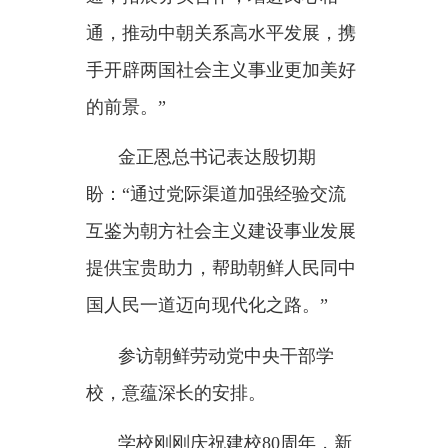
青”。
师生们聚拢在两党总书记的身
旁，掌声在校园里久久回响。
（三）
平壤市区牡丹峰麓，苍松翠柏
间，友谊与和平的丰碑巍然矗立。
9日上午，习近平总书记7年后再次
来到这里，参谒中朝友谊塔。
盛放的鲜花，映照凝重的碑
文：
“你们留下的不朽业绩，朝中
人民用鲜血凝成的国际主义友谊，
将在这块繁荣昌盛的土地上永放光