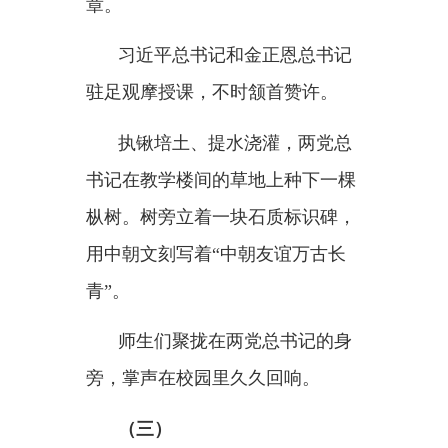
习近平总书记一一介绍。在云山大
捷、长津湖之战、上甘岭战役的历
史照片前，在彭德怀、杨根思、邱
少云等12位“朝鲜民主主义人民共
和国英雄”事迹简介前，习近平总
书记驻足良久。
修缮后的桧仓中国人民志愿军
烈士陵园照片，吸引了习近平总书
记的目光。一座红柱绿瓦的中式六
角亭内，矗立着
“永垂不朽”的石
碑。近年来，在习近平总书记和金
正恩总书记亲自关心下，桧仓等多
座志愿军烈士陵园重焕光彩。