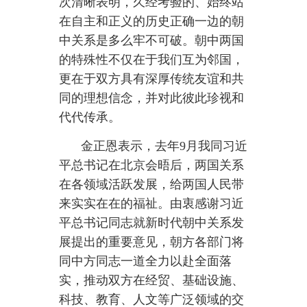
和赞赏。近年来国际社会正经历前
所未有的巨大变化，朝方将始终不
渝地坚持一个中国原则，坚定支持
中国维护核心利益的政策和立场。
巩固和发展新时代朝中友谊是人民
的选择、时代的需要，是朝方始终
不变的战略选择和坚定不移的战略
意志。我们会一如既往将发展朝中
关系作为国家最重大的第一战略事
业，为把朝中关系建设成国家关系
的典范而竭尽全力，共同为地区和
世界的和平繁荣作出贡献。
蔡奇、王毅等参加会谈。
分享：
主办：新疆乌恰县人民政府办公室
承办：新疆乌恰县政务服务和
政府网站标识码：6530240001
新公网安备65302402000101号
地 址：新疆克州乌恰县光明路1号
联系电话：0908-4621030
法