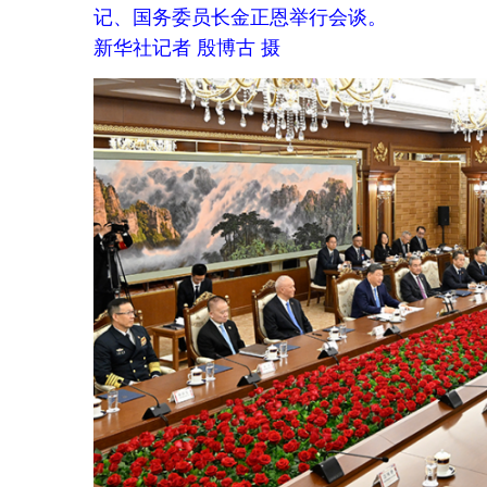
金正恩表示，习近平总书记同
志时隔
7年再次访问朝鲜，是朝鲜
人民最尊重的贵宾，我们表示最隆
重、最热烈的欢迎。习近平总书记
今年首次出访就来到平壤，体现了
对朝中关系的高度重视和友好情
谊，对朝方是莫大的鼓舞。此访再
次清晰表明，久经考验的、始终站
在自主和正义的历史正确一边的朝
中关系是多么牢不可破。朝中两国
的特殊性不仅在于我们互为邻国，
更在于双方具有深厚传统友谊和共
同的理想信念，并对此彼此珍视和
代代传承。
金正恩表示，去年
9月我同习近
平总书记在北京会晤后，两国关系
在各领域活跃发展，给两国人民带
来实实在在的福祉。由衷感谢习近