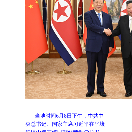
当地时间
6月8日下午，中共中
央总书记、国家主席习近平在平壤
锦绣山迎宾馆同朝鲜劳动党总书
记、国务委员长金正恩举行会谈。
新华社记者 谢环驰 摄
习近平指出，时隔
7年再次到访
美丽的平壤，我感到十分高兴，也
格外亲切。我愿同总书记同志一
道，以这次访问为契机，加强对新
时期中朝关系的顶层设计和战略指