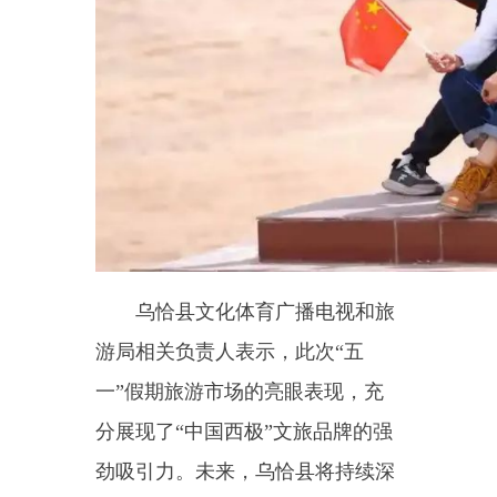
乌恰县文化体育广播电视和旅
游局相关负责人表示，此次
“五
一”假期旅游市场的亮眼表现，充
分展现了“中国西极”文旅品牌的强
劲吸引力。未来，乌恰县将持续深
挖边境特色旅游资源，优化服务品
质，创新文旅业态，进一步推
动“文旅+边境”融合发展，让更多
游客感受“西极乌恰”的壮美风光与
独特魅力，助力当地经济高质量发
展。
（来源：乌恰县融媒体中心
供稿：
乌恰县文化体育广播电视和
旅游局）