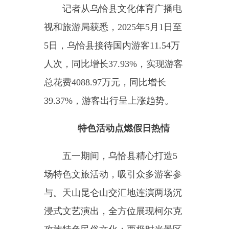
5日，乌恰县接待国内游客11.54万
人次，同比增长37.93%，实现游客
总花费4088.97万元，同比增长
39.37%，游客出行呈上涨趋势。
特色活动点燃假日热情
五一期间，乌恰县精心打造
5
场特色文旅活动，吸引众多游客参
与。天山昆仑山交汇地连演两场沉
浸式文艺演出，全方位展现柯尔克
孜族特色民俗文化；西极时光景区
创新推出篝火晚会与换新旗仪式，
让游客在海拔3000米的国门见证庄
严时刻；狮驼岭水上乐园的篝火派