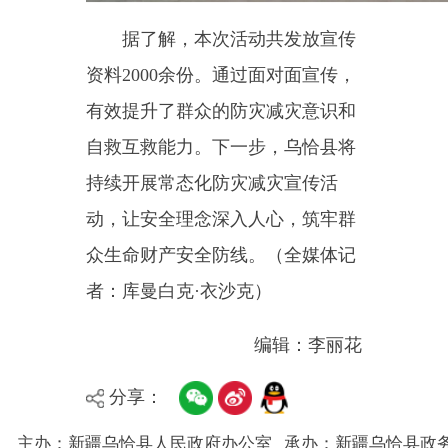
者：库曼白克
·
衣沙克）
编辑：李丽花
分享：
主办：新疆乌恰县人民政府办公室
承办：新疆乌恰县政务服务和
政府网站标识码：6530240001
新公网安备65302402000101号
地 址：新疆克州乌恰县光明路1号
联系电话：0908-4621030
法