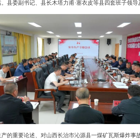
要论述、对山西长治市沁源县一煤矿瓦斯爆炸事故作出的重要指
爆炸事故作出的重要指示精神时的
重要讲话精神
。
深刻认清严峻形势，切实筑牢安全生产思想防线；要聚焦重点领
四方”责任，健全闭环管控体系，构建齐抓共管工作格局；要强