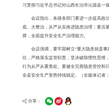
撑，全面提升安全生产治理能力。
会议强调，要牢固树立
“重大隐患就是事故”理
任，严格落实监管职责，坚决破除惯性思维，杜绝推
行为从严从重查处。要健全完善隐患管控和日常巡查
全县安全生产形势持续稳定。
（全媒体记者：陈子萧
分享：
县 市
媒 体
阿图什市
阿克陶县
乌恰县
阿合
主办：新疆乌恰县人民政府办公室
承办：新疆乌恰县政
政府网站标识码：6530240001
新公网安备653024020