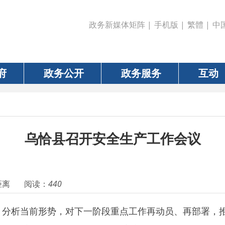
政务新媒体矩阵
|
手机版
|
繁體
|
中国政府网
|
新疆
政务公开
政务服务
互动
数据
乌恰县召开安全生产工作会议
阅读：
440
前形势，对下一阶段重点工作再动员、再部署，推动全县上下进
副书记、县长木塔力甫
·塞衣皮等县四套班子领导及县直相关单