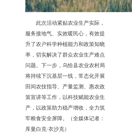
编辑：李丽花
分享：
主办：新疆乌恰县人民政府办公室
承办：新疆乌恰县政务服务和
政府网站标识码：6530240001
新公网安备65302402000101号
地 址：新疆克州乌恰县光明路1号
联系电话：0908-4621030
法