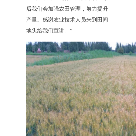
此次活动紧贴农业生产实际，
服务接地气、实效暖民心，有效提
升了农户科学种植能力和政策知晓
率，切实解决了群众农业生产难点
问题。下一步，乌恰县农业农村局
将持续下沉基层一线，常态化开展
田间农技指导、产量监测、惠农政
策宣讲等工作，以科技赋能农业生
产，以政策助力稳产增收，全力筑
牢粮食安全屏障。
（全媒体记者：
库曼白克
·
衣沙克）