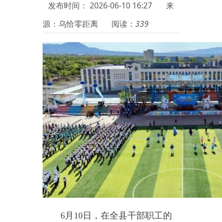
6
月
10
日，在全县干部职工的
热切期盼中，
中国西极
·乌恰县第一
届干部职工运动会暨
喜迎
中国共产
党成立
105周年趣味活动正式拉开