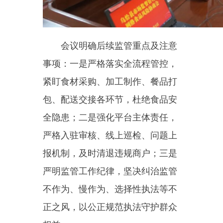
全隐患；二是强化平台主体责任，
严格入驻审核、线上巡检、问题上
报机制，及时清退违规商户；三是
严明监管工作纪律，坚决纠治监管
不作为、慢作为、选择性执法等不
正之风，以公正规范执法守护群众
权益。
乌恰县巴乐外卖市场专员吾肉
玛提别克
·苏然其说：“本次会议
后，我们将严格落实主体责任，从
严核查入网商户证照，加大线上巡
检与线下实地抽查力度，及时清退
无证及违规门店。同时，紧盯凉
菜、预制菜等高风险品类管控，畅