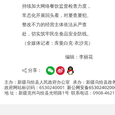
地 址：新疆克州乌恰县光明路1号
联系电话：0908-4621030
法