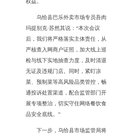
通投诉处置渠道，配合监管部门开
展专项整治，切实守住网络餐饮食
品安全底线。”
下一步，乌恰县市场监管局将
持续加大网络餐饮监督检查力度，
常态化开展回头看，对屡查屡犯、
整改不力的经营主体依法从严查
处，切实筑牢民生食品安全防线。
（全媒体记者：库曼白克
·
衣沙克）
编辑：李丽花
分享：
主办：新疆乌恰县人民政府办公室
承办：新疆乌恰县政务服务和
政府网站标识码：6530240001
新公网安备65302402000101号