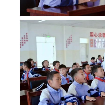
针对学生的学业压力和青春期
困惑，项目在黑孜苇乡小学推出心
理健康服务。一场以
“
从
‘
陪
伴
’
到
‘
懂伴
’”
为主题的亲子沙龙有
序开展，专业老师通过趣味互动和
小组分享，引导家长和孩子学习科
学沟通与情绪管理的方法，有效打
破亲子沟通壁垒，建立更深层的情
感联结。