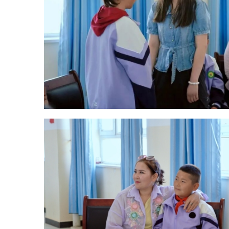
黑孜苇乡小学学生阿迪娜
·
吐日
达洪说：
“
今天我学到了很多保护
自己的方法，比如遇到校园欺凌要
勇敢告诉老师和家长。心理沙龙让
我很放松，以后遇到不开心的事，
我知道怎么调节了。
”
乌恰县妇联表示，将持续深化
法治与心理服务融合，力求建立完
善的基层维权服务链条，为全县妇
女儿童保驾护航。下一步，县妇联
将继续争取资金，做实做细未成年