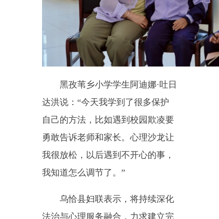
人关爱服务，全力守护孩子们健康
成长。
据悉，该项目依托自治区
“
石
榴花
”
妇女儿童维权项目经费，由
县妇联委托第三方专业机构授课，
县教育局统筹组织全县各中小学学
生及家长参与。项目将持续至
6
月
11
日，覆盖
10
所中小学，期间完成
10
场安全宣讲、
6
场心理宣讲、
6
场
团体沙龙，并为
10
名有心理困扰的
儿童建立长期跟踪档案，确保帮扶
落到实处。
（全媒体记者：
崔路
遥）