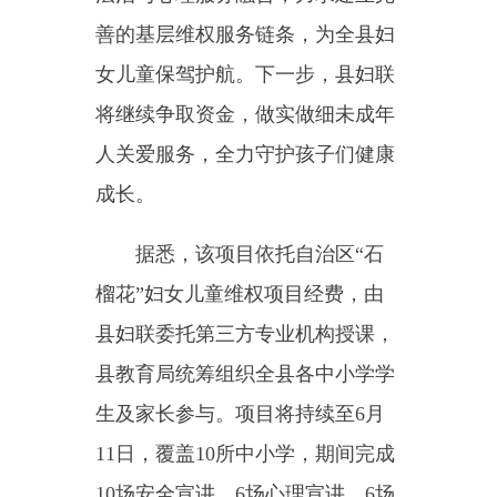
编辑：李广娟
分享：
主办：新疆乌恰县人民政府办公室
承办：新疆乌恰县政务服务和
政府网站标识码：6530240001
新公网安备65302402000101号
地 址：新疆克州乌恰县光明路1号
联系电话：0908-4621030
法