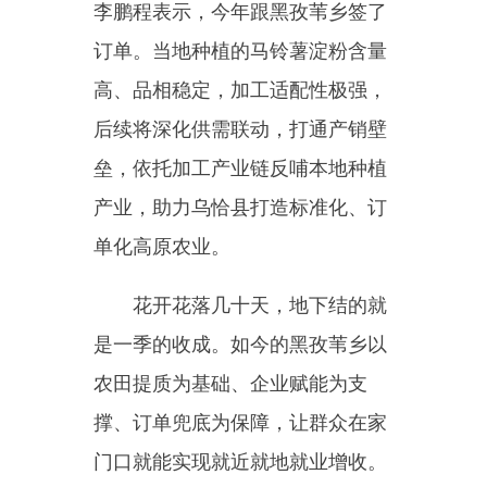
是一季的收成。如今的黑孜苇乡以
农田提质为基础、企业赋能为支
撑、订单兜底为保障，让群众在家
门口就能实现就近就地就业增收。
（来源：克州零距离）
编辑：李丽花
分享：
主办：新疆乌恰县人民政府办公室
承办：新疆乌恰县政务服务和
政府网站标识码：6530240001
新公网安备65302402000101号
地 址：新疆克州乌恰县光明路1号
联系电话：0908-4621030
法