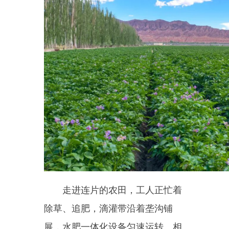
走进连片的农田，工人正忙着
除草、追肥，滴灌带沿着垄沟铺
展，水肥一体化设备匀速运转。相
较于传统的种植模式，基地从整
地、播种到管护全程机械化、标准
化。这也是黑孜苇乡立足天然优
势，把
“冷凉气候”做成“热产业”的