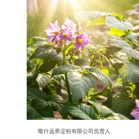
喀什远界淀粉有限公司负责人
李鹏程表示，今年跟黑孜苇乡签了
订单。当地种植的马铃薯淀粉含量
高、品相稳定，加工适配性极强，
后续将深化供需联动，打通产销壁
垒，依托加工产业链反哺本地种植
产业，助力乌恰县打造标准化、订
单化高原农业。
花开花落几十天，地下结的就