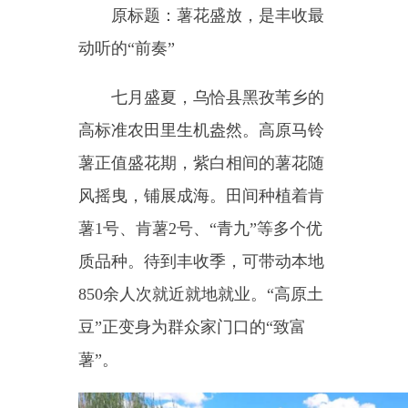
七月盛夏，乌恰县
黑孜苇乡的
高标准农田里生机盎然。高原马铃
薯正值盛花期，紫白相间的薯花随
风摇曳，铺展成海。田间种植着肯
薯
1号、肯薯2号、“青九”等多个优
质品种。待到丰收季，可带动本地
850余人次就近就地就业。“高原土
豆”正变身为群众家门口的“致富
薯”。