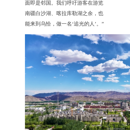
旅采风推介活动，盘活边境文旅资
源，推动县域文旅产业高质量发
展。
（全媒体记者：阿克尔白克
·
马
夏）
编辑：阿克拉衣
·
玉尔肯巴衣
分享：
主办：新疆乌恰县人民政府办公室
承办：新疆乌恰县政务服务和
政府网站标识码：6530240001
新公网安备65302402000101号
地 址：新疆克州乌恰县光明路1号
联系电话：0908-4621030
法