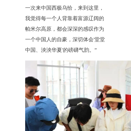
然不同的地貌令人震撼。站在祖国
最西端的西极时光景区等待最后一
缕落日，更油然而生一种家国情
怀。这里还有‘最孤独的邮局’，对
面即是邻国。我们呼吁游客在游览
南疆白沙湖、喀拉库勒湖之余，也
能来到乌恰，做一名‘追光的人’。”