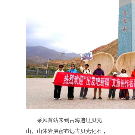
采风首站来到古海遗址贝壳
山。山体岩层密布远古贝壳化石，
斑驳纹路记录着亿万年海陆变迁的
痕迹，直观展现了沧海变高原的地
质奇观，兼具科研价值与观赏价
值。奇特的地质景观令采风团成员
赞叹不已，大家纷纷拍摄实景素
材，梳理地质文旅故事，丰富创作