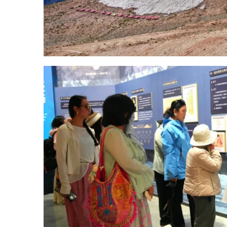
文旅博主梁思妤说
：
“我是第
一次来中国西极乌恰，来到这里，
我觉得每一个人背靠着富源辽阔的
帕米尔高原，都会深深的感叹作为
一个中国人的自豪，深切体会'堂堂
中国、泱泱华夏'的磅礴气韵。”