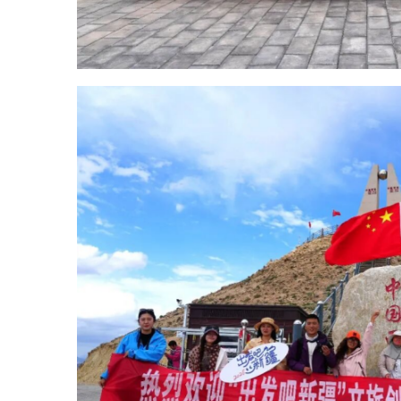
接着，采风团来到
吉根乡西极
时光景区。这座西极地标建筑庄重
简约，背靠连绵群山、毗邻边境
线，承载着深厚的人文寓意。作为
我国日落最晚的地点，傍晚霞光漫
天，落日浸染山河，景色浪漫壮
阔。采风团聚焦绝美暮色，定格专
属西极风光。行程尾声，采风团前
往乌恰县文博馆参观，展厅内陈列
着县域历史文物、民俗展品和文旅
史料，全方位展现乌恰边境发展历