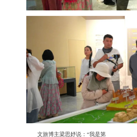
文旅博主杨文婧说：
“此次行
程我们先后参观了贝壳山、两山交
汇处和中国西极时光景区，各具特
色。贝壳山展现了亿万年前的海洋
遗迹，两山交汇处昆仑山与天山截