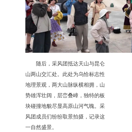
势雄浑壮阔，层峦叠嶂，独特的板
块碰撞地貌尽显高原山河气魄。采
风团成员们纷纷取景拍摄，记录这
一自然盛景。