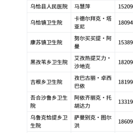
乌恰县卫生健康委员会
2026年1月27日
分享：
主办：新疆乌恰县人民政府办公室
承办：新疆乌恰县政务服务和
政府网站标识码：6530240001
新公网安备65302402000101号
地 址：新疆克州乌恰县光明路1号
联系电话：0908-4621030
法