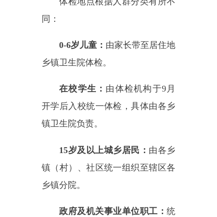
乡镇分院。
政府及机关事业单位职工：
统
一在县人民医院及各乡镇分院体
检，于
7月底前完成。
五、健康体检注意事项
居民体检时需要携带有效证件
（如身份证、户口本）空腹前往；
体检前需清淡饮食，避免
高脂肪食
物及
饮酒；体检前一晚22:00后禁食
禁水；女性需避开经期；有急性疾
病者待病情好转后体检；检查完毕
后将体检单交工作人员。