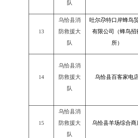
乌恰县消
15
防救援大
乌恰县羊场综合商店
队
分享：
主办：新疆乌恰县人民政府办公室
承办：新疆乌恰县政务服务和
政府网站标识码：6530240001
新公网安备65302402000101号
地 址：新疆克州乌恰县光明路1号
联系电话：0908-4621030
法