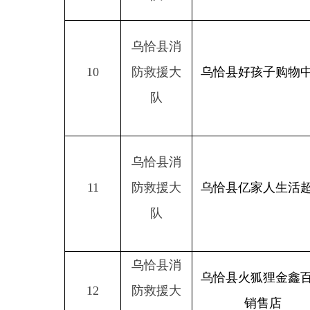
乌恰县消
11
防救援大
乌恰县亿家人生活超市
队
乌恰县消
乌恰县火狐狸金鑫百货
12
防救援大
销售店
队
乌恰县消
吐尔尕特口岸蜂鸟贸易
13
防救援大
有限公司（蜂鸟招待
队
所）
乌恰县消
14
防救援大
乌恰县百客家电店
队