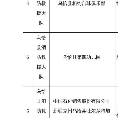
县消
5
防救
乌恰县第四幼儿园
新疆乌
援大
队
乌恰
县消
中国石化销售股份有限公司
新疆克
6
防救
新疆克州乌恰县吐尔尕特加
恰县吐
援大
油站
队
乌恰
县消
新疆克
乌恰县巅峰台球俱乐部（个
7
防救
恰县乌
体工商户）
援大
路