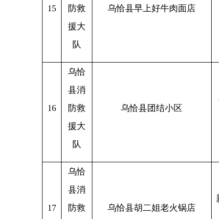
队
乌恰
县消
新疆克
18
防救
乌恰县超味蘑菇烩面馆
恰县乌
援大
队
乌恰
县消
新疆克
19
防救
乌恰县五二零迪吧
恰县大
援大
队
乌恰