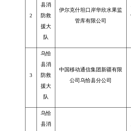
队
乌恰
县消
中国移动通信集团新疆有限
3
防救
新疆
公司乌恰县分公司
援大
队
乌恰
县消
新疆克
4
防救
乌恰县相约台球俱乐部
恰县乌
援大
队
乌恰