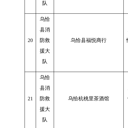
援大
队
乌恰
县消
乌恰县翼途办公设备销售经
新疆克
23
防救
营部
援大
队
乌恰
县消
24
防救
乌鲁克恰提乡农村幸福大院
乌鲁克
援大
队
乌恰