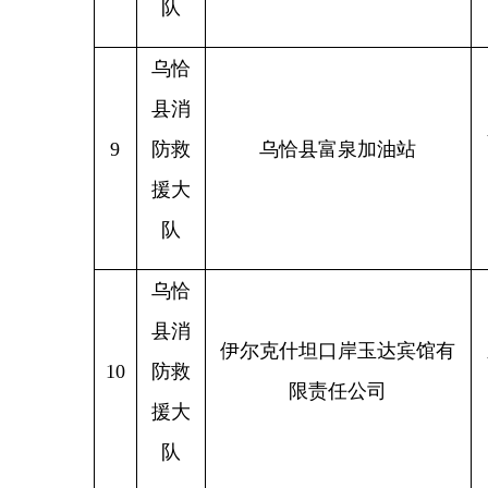
县消
伊尔克什坦口岸玉达宾馆有
新疆克
10
防救
限责任公司
援大
队
乌恰
县消
新疆克
11
防救
乌恰县
37度鲜港纸包鱼
恰县坎
援大
队
乌恰
县消
新疆克
12
防救
乌恰县万馨综合商店
恰县巴
援大