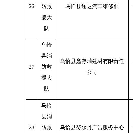
乌恰
县消
新疆克
30
防救
乌恰县皖南通讯
恰县
援大
队
乌恰
县消
新疆克
31
防救
乌恰县忘不了快餐厅
援大
队
乌恰
县消
喀什经济开发区伊尔克什坦
32
防救
口岸园区管理委员会（伊尔
乌恰