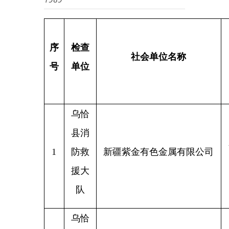
序
检查
社会单位名称
号
单位
乌恰
县消
新疆克
1
防救
新疆紫金有色金属有限公司
恰县
援大
队
乌恰
县消
新疆克
伊尔克什坦口岸华欣水果监
2
防救
恰县工
管库有限公司
援大