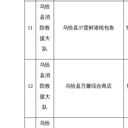
队
乌恰
县消
13
防救
乌恰县西域回民饭庄
新疆
援大
队
乌恰
新疆克
县消
恰县乌
14
防救
乌恰县馨怡百货超市
路东侧
援大
队
乌恰