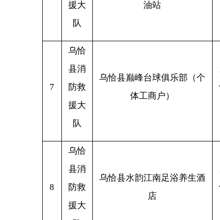
队
乌恰
县消
新疆克
乌恰县水韵江南足浴养生酒
8
防救
恰县乌
店
援大
队
乌恰
县消
新疆克
9
防救
乌恰县富泉加油站
援大
队
乌恰