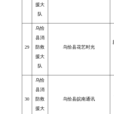
援大
克什坦口岸管理委员会）
队
乌恰
县消
新疆克
33
防救
华电乌恰能源发展有限公司
援大
队
乌恰
县消
新疆克
34
防救
乌恰县满口香糕点坊
恰县乌
援大
队