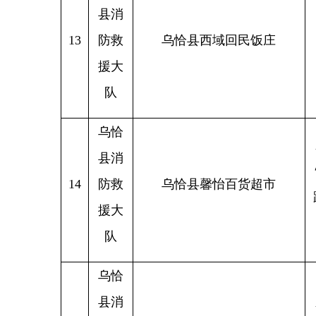
县消
新疆克
15
防救
乌恰县早上好牛肉面店
恰县
援大
队
乌恰
县消
乌恰县
16
防救
乌恰县团结小区
援大
队
乌恰
县消
新疆克
17
防救
乌恰县胡二姐老火锅店
援大