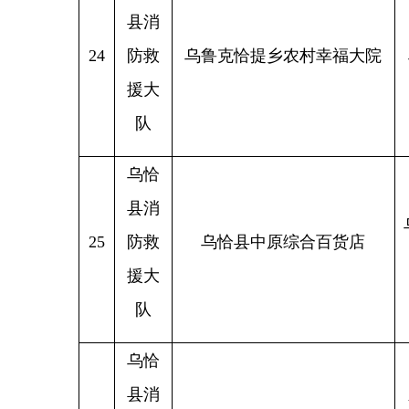
援大
队
乌恰
县消
新疆克
28
防救
乌恰县努尔丹广告服务中心
恰县乌
援大
队
乌恰
县消
新疆克
29
防救
乌恰县花艺时光
援大
队