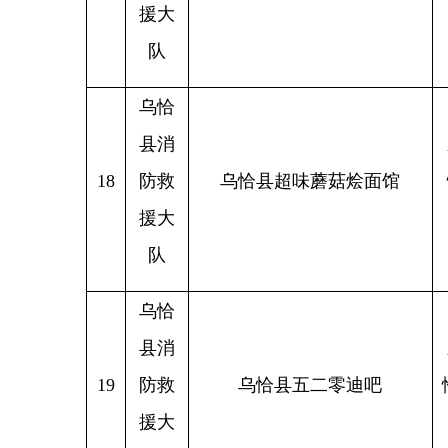
县消
新疆克
20
防救
乌恰县福悦商行
恰县巴
援大
队
乌恰
县消
新疆克
21
防救
乌恰杭桃里茶酒馆
恰县巴
援大
队
乌恰
县消
新疆克
22
防救
乌恰县海浪家电销售店
恰县