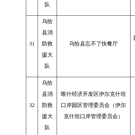
乌恰
县消
新疆克
35
防救
乌恰县实美数码店
援大
队
分享：
主办：新疆乌恰县人民政府办公室
承办：新疆乌恰县政务服务和
政府网站标识码：6530240001
新公网安备65302402000101号
地 址：新疆克州乌恰县光明路1号
联系电话：0908-4621030
法