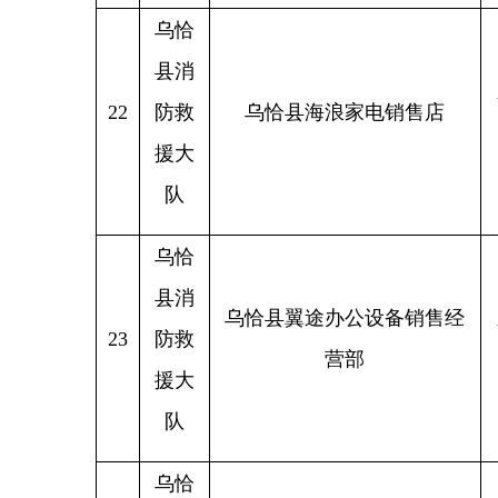
县消
乌恰县
25
防救
乌恰县中原综合百货店
援大
队
乌恰
县消
新疆克
26
防救
乌恰县途达汽车维修部
恰县机
援大
队
乌恰
县消
乌恰县鑫存瑞建材有限责任
新疆克
27
防救
公司