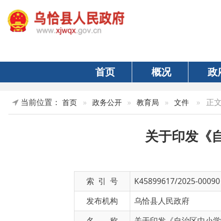
首页
概况
政府
当前位置：
»
正文
首页
»
政务公开
»
教育局
»
文件
关于印发《自治
索 引 号
K45899617/2025-00090
发布机构
乌恰县人民政府
名 称
关于印发《自治区中小学生校外
文 号