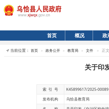
首页
概况
政府
当前位置：
»
正文
首页
»
政务公开
»
教育局
»
文件
关于印发《
索 引 号
K45899617/2025-00089
发布机构
乌恰县教育局
名 称
关于印发《自治区校外培训项目
文 号