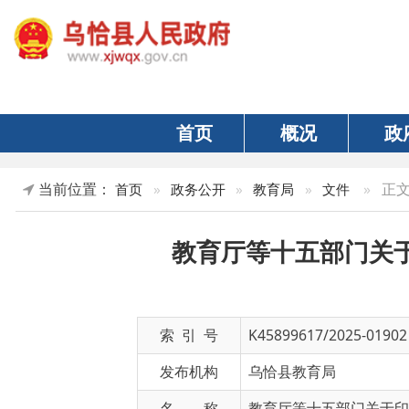
首页
概况
政府
当前位置：
»
正文
首页
»
政务公开
»
教育局
»
文件
教育厅等十五部门关于印发
索 引 号
K45899617/2025-01902
发布机构
乌恰县教育局
名 称
教育厅等十五部门关于印发《自治
文 号