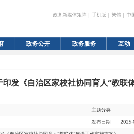
政务新媒体矩阵
|
手机版
|
繁體
|
中国政府网
|
新疆
政务公开
政务服务
互动
数据
《自治区家校社协同育人“教联体”建设工
主题分类
发布日期
2025-07-15 13:00
区家校社协同育人“教联体”建设工作实施方案》
有 效 性