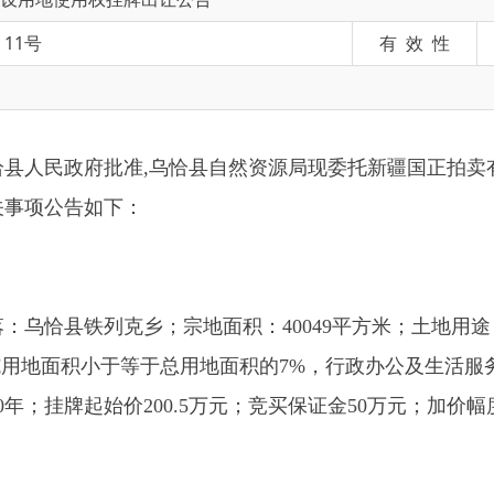
政府批准,乌恰县自然资源局现委托新疆国正拍卖有限公司以挂
告如下：
落：乌恰县铁列克乡；宗地面积：40049平方米；土地用途：工业用地；
积小于等于总用地面积的7%，行政办公及生活服务设施建筑面积
起始价200.5万元；竞买保证金50万元；加价幅度2万元，估
他组织均可申请参加，申请人仅可以单独申请，不可以联合申请
者得原则确定竞得人；