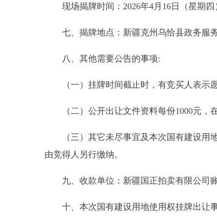
（一）挂牌时间截止时，有竞买人表示愿意继续
（二）公开出让文件资料每份1000元，在报
（三）其它未尽事宜及本次国有建设用地使用权
由竞得人另行缴纳。
九、收款单位：新疆国正拍卖有限公司账号：6505
十、本次国有建设用地使用权挂牌出让事宜可浏览或按
http://kzggzyjy.com.cn:8024/
咨询专线：刘先生18129104831乌恰县自然资源局监
主办方：乌恰县自然资源局承办方：新疆国正拍
县 市
媒 体