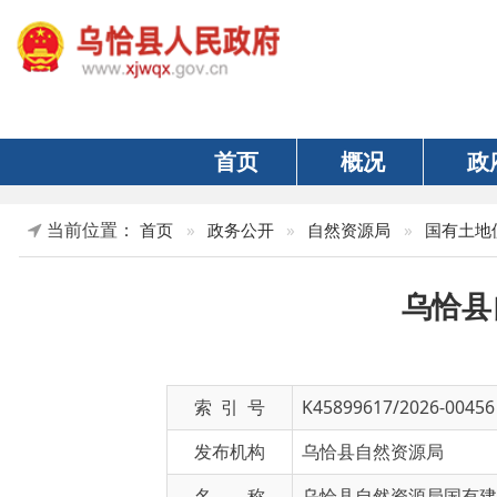
首页
概况
政府
当前位置：
»
首页
»
政务公开
»
自然资源局
»
国有土地使用
乌恰县自然
索 引 号
K45899617/2026-00456
发布机构
乌恰县自然资源局
名 称
乌恰县自然资源局国有建设用地
文 号
恰自然资公告字〔2026〕11号