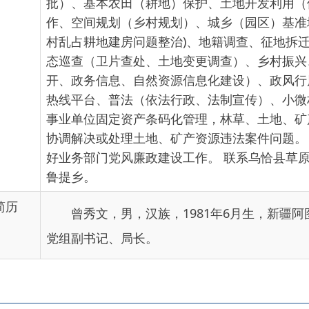
村乱占耕地建房问题整治)、地籍调查、征地拆迁、农村土地确
态巡查（卫片查处、土地变更调查）、乡村振兴、电子政务（
开、政务信息、自然资源信息化建设）、政风行风（行风热线）、“
热线平台、普法（依法行政、法制宣传）、小微权责清单、安全
事业单位固定资产条码化管理，林草、土地、矿产纠纷调处等
协调解决或处理土地、矿产资源违法案件问题。 配合党组书记抓
好业务部门党风廉政建设工作。 联系乌恰县草原工作站、乌恰
鲁提乡。
曾秀文，男，汉族，
1981年6月生，新疆阿图什市人，
党组副书记、局长。
地州市政府
区政府
奇县