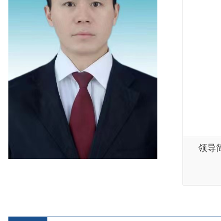
领导简历
县 市
媒 体
阿图什市
阿克陶县
乌恰县
阿合