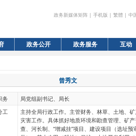
政务新媒体矩阵
|
手机版
|
繁體
|
中国政府网
|
新疆
政务公开
政务服务
互动
数据
曾秀文
局党组副书记、局长
主持全局行政工作。主管财务、林草、土地、矿产资源、测绘
灾害工作。具体抓好地质环境和勘查管理、矿产资源开发、资
查、河长制、“增减挂”项目、建设项目（选址预审、报批、建
批）、基本农田（耕地）保护、土地开发利用（储备、供地）
作、空间规划（乡村规划）、城乡（园区）基准地价更新、土地