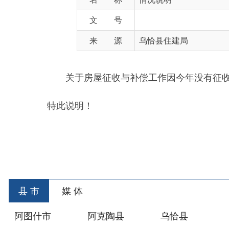
来 源
乌恰县住建局
关于房屋征收与补偿工作因今年没有征收拆迁任
特此说明！
县 市
媒 体
阿图什市
阿克陶县
乌恰县
阿合
主办：新疆乌恰县人民政府办公室
承办：新疆乌恰县政
政府网站标识码：6530240001
新公网安备653024020
地 址：新疆克州乌恰县光明路1号
联系电话：0908-462