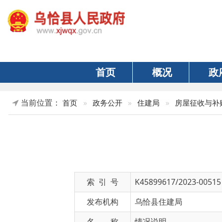
首页
概况
政府
当前位置：
»
首页
»
政务公开
»
住建局
»
房屋征收与补贴
索 引 号
K45899617/2023-00515
发布机构
乌恰县住建局
名 称
情况说明
文 号